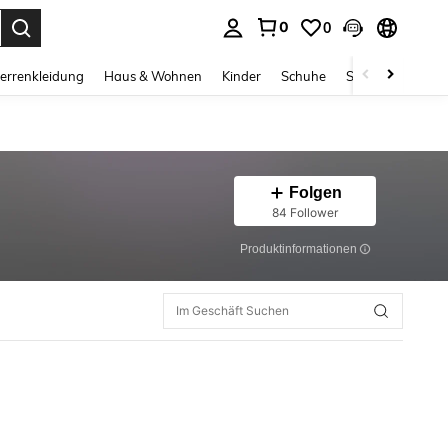
0
0
ess Enter to select.
errenkleidung
Haus & Wohnen
Kinder
Schuhe
Schmuck & Acces
Folgen
84 Follower
Produktinformationen