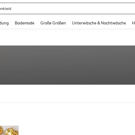
enkleid
and down arrow keys to navigate search Zuletzt gesucht and Suche und Finde. Pr
dung
Bademode
Große Größen
Unterwäsche & Nachtwäsche
H