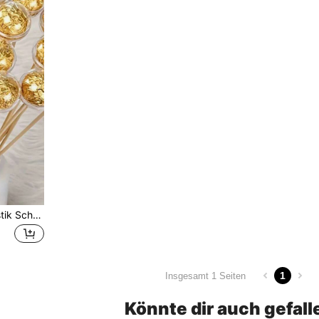
50 Stück transparente Plastik Schokoladenblumen Boxen mit Deckel - perfekt für Valentinstag, DIY Bouquet Verpackung und Geschenkverpackung, geeignet für Valentinstag, Outdoor-Partys, Hochzeiten, Muttertag, Geburtstagsfeiern, Blumensträuße, Geschenkverpackung und Dekoration.
1
Insgesamt 1 Seiten
Könnte dir auch gefall