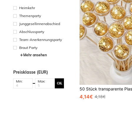
Heimkehr
Themenparty
Junggesellinnenabschied
Abschlussparty
Team-Anerkennungsparty
Braut Party
Mehr ansehen
Preisklasse (EUR)
Min:
Max:
OK
4,14€
4,18€