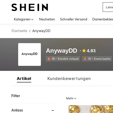
Lein
Use up 
Kategorien
Neuheiten
Schneller Versand
Damenbeklei
Startseite
AnywayDD
/
AnywayDD
4.93
3K+ Kürzlich verkauft
1K+ Erneut kaufen
Artikel
Kundenbewertungen
Filter
Mehr
Anlass