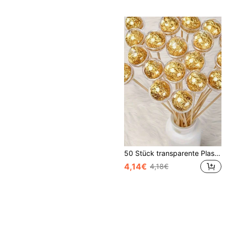
50 Stück transparente Plastik Schokoladenblumen Boxen mit Deckel - perfekt für Valentinstag, DIY Bouquet Verpackung und Geschenkverpackung, geeignet für Valentinstag, Outdoor-Partys, Hochzeiten, Muttertag, Geburtstagsfeiern, Blumensträuße, Geschenkverpackung und Dekoration.
4,14€
4,18€