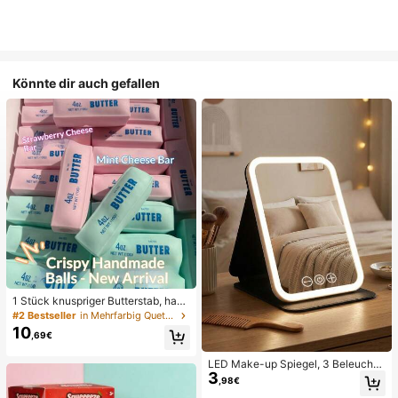
Könnte dir auch gefallen
1 Stück knuspriger Butterstab, hand
gemachter Stressabbau-Ball mit Sp
#2 Bestseller
in Mehrfarbig Quetschspielzeug für Teenager
rachsteuerung, realistisches Leben
10
,69€
smittel-Spielzeug, Quetsch- und En
tlastungsspielzeug, ASMR-Spielze
ug, Fidget-Spielzeug
LED Make-up Spiegel, 3 Beleuchtu
3
ngsmodi, einstellbare Helligkeit, tra
,98€
gbares faltbares Design, geeignet f