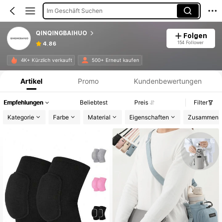
Im Geschäft Suchen
QINQINGBAIHUO
Folgen
154 Follower
4.86
Produktinformation: Preisangabe, Verkaufs- und Lagerbestandsdetails.
4K+ Kürzlich verkauft
500+ Erneut kaufen
Artikel
Promo
Kundenbewertungen
Empfehlungen
Beliebtest
Preis
Filter
Kategorie
Farbe
Material
Eigenschaften
Zusammens