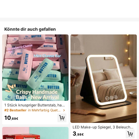
Könnte dir auch gefallen
1 Stück knuspriger Butterstab, hand
gemachter Stressabbau-Ball mit Sp
#2 Bestseller
in Mehrfarbig Quetschspielzeug für Teenager
rachsteuerung, realistisches Leben
10
smittel-Spielzeug, Quetsch- und En
,69€
tlastungsspielzeug, ASMR-Spielze
ug, Fidget-Spielzeug
LED Make-up Spiegel, 3 Beleuchtu
ngsmodi, einstellbare Helligkeit, tra
3
,98€
gbares faltbares Design, geeignet f