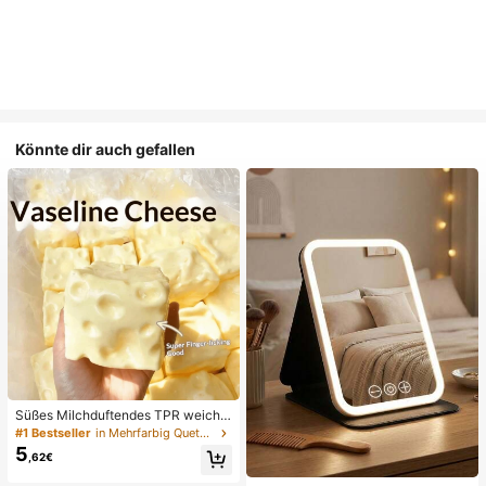
Könnte dir auch gefallen
Süßes Milchduftendes TPR weiche
s quetschbares Dumpling-förmiges
#1 Bestseller
in Mehrfarbig Quetschspielzeug für Teenager
Stressabbau-Spielzeug, 5cm niedli
5
,62€
ches lustiges Quetsch-Stressabbau
-Ornament, modisches praktisches