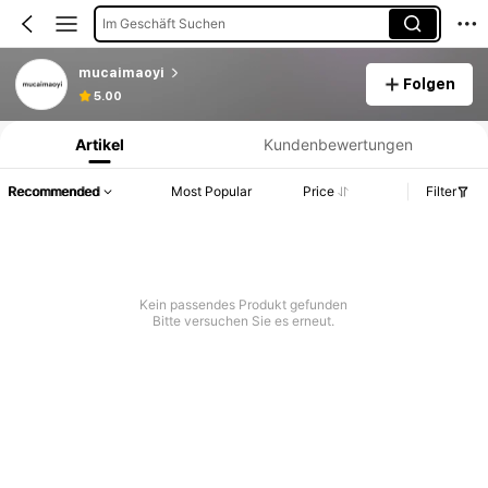
Im Geschäft Suchen
mucaimaoyi
Folgen
Produktinformation: Preisangabe, Verkaufs- und Lagerbestandsdetails.
5.00
Artikel
Kundenbewertungen
Recommended
Most Popular
Price
Filter
Kein passendes Produkt gefunden
Bitte versuchen Sie es erneut.