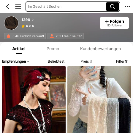
Im Geschäft Suchen
1396
Folgen
110 Follower
4.84
Produktinformation: Preisangabe, Verkaufs- und Lagerbestandsdetails.
5.4K Kürzlich verkauft
252 Erneut kaufen
Artikel
Promo
Kundenbewertungen
Empfehlungen
Beliebtest
Preis
Filter