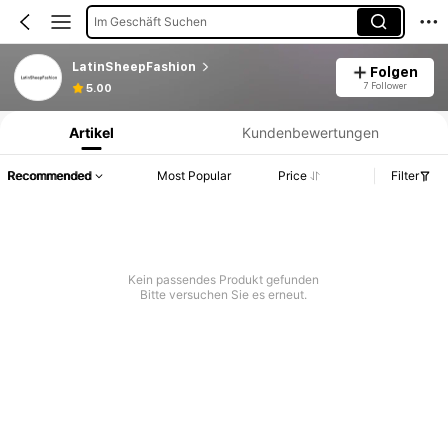
Im Geschäft Suchen
LatinSheepFashion
Folgen
Produktinformation: Preisangabe, Verkaufs- und Lagerbestandsdetails.
7 Follower
5.00
Artikel
Kundenbewertungen
Recommended
Most Popular
Price
Filter
Kein passendes Produkt gefunden
Bitte versuchen Sie es erneut.