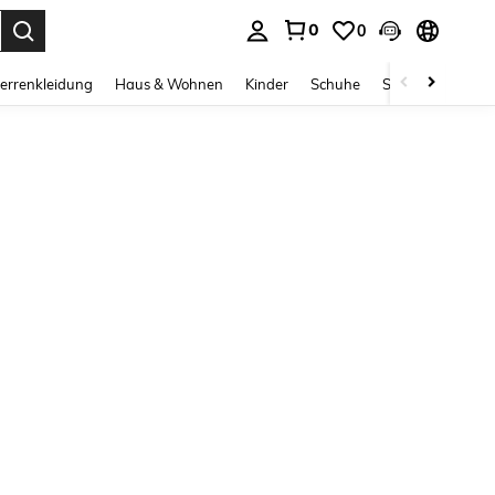
0
0
ess Enter to select.
errenkleidung
Haus & Wohnen
Kinder
Schuhe
Schmuck & Acces