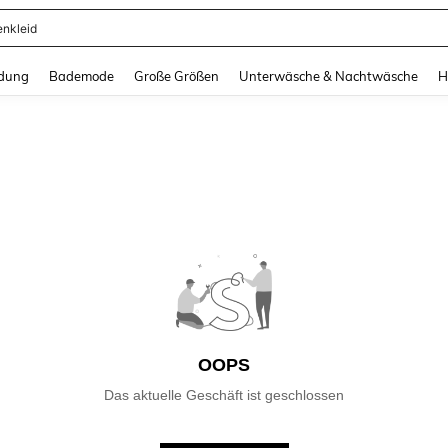
enkleid
and down arrow keys to navigate search Zuletzt gesucht and Suche und Finde. Pr
dung
Bademode
Große Größen
Unterwäsche & Nachtwäsche
H
OOPS
Das aktuelle Geschäft ist geschlossen