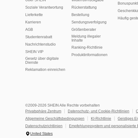
Über SHEIN
Widerruf/Rückgabe
Bonuspunkt
Soziale Verantwortung
Rückerstattung
Geschenkka
Lieferkette
Bestellung
Häufig gest
Karrieren
Sendungsverfolgung
AGB
Größenberater
Meldung illegaler
Studentenrabatt
Inhalte
Nachrichtenstudio
Ranking-Richtlinie
SHEIN VIP
​Produktinformationen
Gesetz über digitale
Dienste
Reklamation einreichen
©2009-2026 SHEIN Alle Rechte vorbehalten
Privatsphäre Zentrum
Datenschutz- und Cookie-Richtlinien
C
Allgemeine Geschäftsbedingungen
KI-Richtlinie
Geistiges E
Datenschutzrichtlinien
Empfehlungssystem und personalisierte 
United States