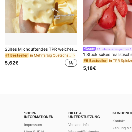
Süßes Milchduftendes TPR weiches quetschbares Dumpling-förmiges Stressabbau-Spielzeug, 5cm niedliches lustiges Quetsch-Stressabbau-Ornament, modisches praktisches Geschenk, geeignet für Geburtstag, Ostern, Halloween, Weihnachten und verschiedene Partygeschenke, stimmungsaufhellend
Relieve stress partner
in Mehrfarbig Quetschspielzeug für Teenager
#1 Bestseller
#5 Bestseller
5,62€
5,18€
SHEIN-
HILFE &
KUNDENDI
INFORMATIONEN
UNTERSTÜTZUNG
Kontakt
Impressum
Versand-Info
Zahlung & S