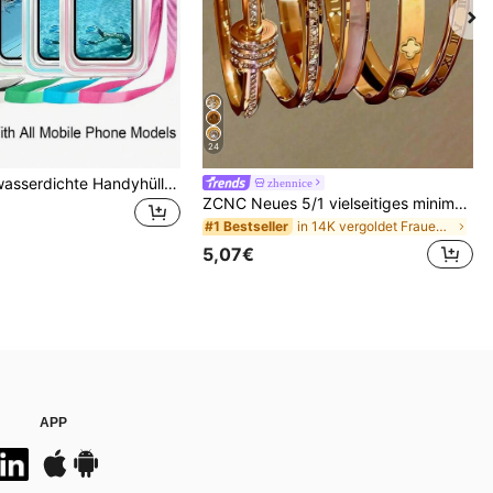
24
Universelle wasserdichte Handyhülle, wasserdichte Handy-Tasche - mit Leuchtfunktion, wasserdichte Handy-Trockentasche, wasserdichte Handyhülle, kompatibel mit 17 16 15 14 13 Pro Max Plus Air, geeignet für Schwimmen, Rafting, Tauchen, Unterwasserfotografie, Strand, Outdoor-Sport, Reisen, Urlaub, Schwimmbad, Outdoor-Sport, 8/5/4/3/2/1er Pack, Sommer-Essentials
zhennice
ZCNC Neues 5/1 vielseitiges minimalistisches modisches elegantes luxuriöses Sternen-Glitzer-Armband für Frauen, hochwertiges Titanstahl-Armband, Geschenk für sie
in 14K vergoldet Frauen Armbänder
#1 Bestseller
5,07€
APP