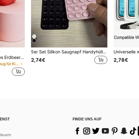
5er Set Silikon Saugnapf Handyhülle Halter, Saugnapf Handy Ständer, Klebender Handyhalter, Klebender Handy Ständer (Vor der Verwendung bitte die Oberfläche sorgfältig reinigen, um sicherzustellen, dass sie sauber und flach ist. 30 Minuten nach dem Anbringen warten, bevor Sie es benutzen), Must Have
1 Stück süßes realistisches Erdbeere Squishy weiches Spielzeug, sensorisches Stressabbau-Spielzeug für Kinder und Erwachsene, Schreibtischdekoration zur Angstlinderung und Stimmungsverbesserung, geeignet als Party- und Feiertagsgeschenk (OPP-Beutelverpackung)
2,74€
2,78€
in TPR Spielzeug für Kinder im Vorschulalter
ENST
FINDE UNS AUF
teuern