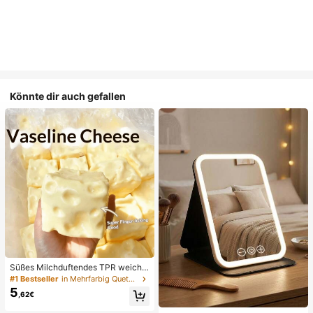
Könnte dir auch gefallen
Süßes Milchduftendes TPR weiche
s quetschbares Dumpling-förmiges
#1 Bestseller
in Mehrfarbig Quetschspielzeug für Teenager
Stressabbau-Spielzeug, 5cm niedli
5
,62€
ches lustiges Quetsch-Stressabbau
-Ornament, modisches praktisches