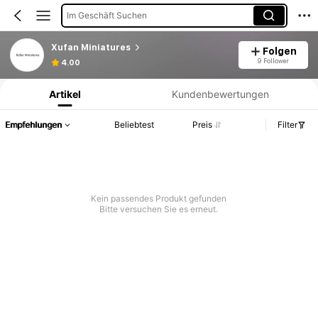
Im Geschäft Suchen
Xufan Miniatures
Folgen
Produktinformation: Preisangabe, Verkaufs- und Lagerbestandsdetails.
9 Follower
4.00
Artikel
Kundenbewertungen
Empfehlungen
Beliebtest
Preis
Filter
Kein passendes Produkt gefunden
Bitte versuchen Sie es erneut.