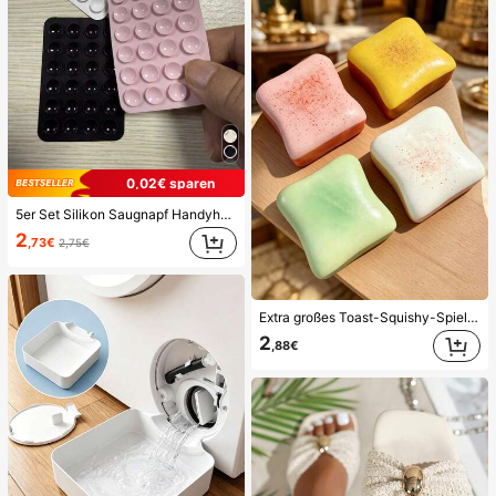
0,02€ sparen
5er Set Silikon Saugnapf Handyhülle Halter, Saugnapf Handy Ständer, Klebender Handyhalter, Klebender Handy Ständer (Vor der Verwendung bitte die Oberfläche sorgfältig reinigen, um sicherzustellen, dass sie sauber und flach ist. 30 Minuten nach dem Anbringen warten, bevor Sie es benutzen), Must Have
2
,73€
2,75€
Extra großes Toast-Squishy-Spielzeug, superweiches Buttertoast-Stressabbau-Drückspielzeug, erhältlich in Rosa, Gelb, Weiß und Grün, Stressabbau-Squishy-Spielzeug -- perfekt für Geburtstags- und Feiertagsgeschenke, tägliche kleine Überraschungsgeschenke, Kawaii, stimmungsaufhellend
2
,88€