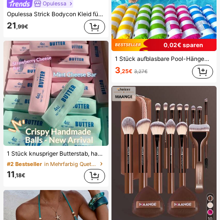
Opulessa
Opulessa Strick Bodycon Kleid für Damen für Frühling/Sommer Urlaub
21
,99€
0,02€ sparen
1 Stück aufblasbare Pool-Hängematte mit Netz - gestreifte Liege für Erwachsene, geeignet für Urlaub, Party und Entspannung, erhältlich in Rosa, Gelb, Weiß, Grün, Blau und anderen Farben, Outdoor-Hängematte, unverzichtbar für Strand und Pool, großartig für Fotografie, ein Muss
3
,25€
3,27€
1 Stück knuspriger Butterstab, handgemachter Stressabbau-Ball mit Sprachsteuerung, realistisches Lebensmittel-Spielzeug, Quetsch- und Entlastungsspielzeug, ASMR-Spielzeug, Fidget-Spielzeug
#2 Bestseller
in Mehrfarbig Quetschspielzeug für Teenager
11
,18€
10