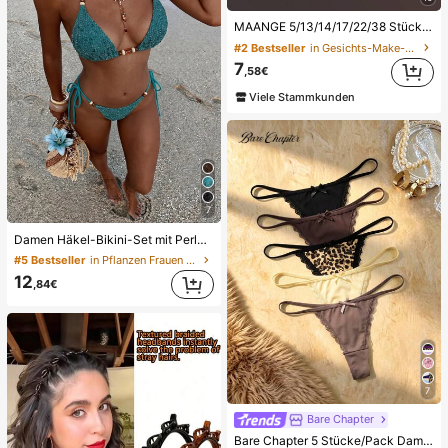
MAANGE 5/13/14/17/22/38 Stücke Make-up-Werkzeugset, Make-up-Pinselset + Make-up-Tasche + Make-up-Zubehör, Foundation-Pinsel, Rouge-Pinsel, Puder-Pinsel, Lidschatten-Pinsel, Concealer-Pinsel, komplettes Make-up-Pinselset, Reise-Essential, Geschenk für Frauen
#2 Bestseller
in Gesichts-Make-up Pinsel-Sets
7
,58€
Viele Stammkunden
7
Damen Häkel-Bikini-Set mit Perlen, Neckholder, rückenfrei, sexy, 2-teiliger Badeanzug im Boho-Stil, geeignet für Strand, Urlaub und Poolparty im Sommer, Resort-Wear
#5 Bestseller
in Pflanzen Frauen Bikini-Sets
12
,84€
7
Bare Chapter
Bare Chapter 5 Stücke/Pack Damen Spitze Patchwork Schleife Leopardenmuster String Höschen