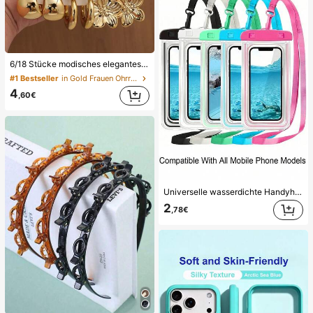
6/18 Stücke modisches elegantes Blumen- und geometrisches Multi-Gold-Metall-Ohrring-Set, Damen-Mode-Ohrring-Set (leichtes CCB-Material, nicht verblassend), Geschenk für Frauen
#1 Bestseller
in Gold Frauen Ohrring-Sets
4
,60€
Universelle wasserdichte Handyhülle, wasserdichte Handy-Tasche - mit Leuchtfunktion, wasserdichte Handy-Trockentasche, wasserdichte Handyhülle, kompatibel mit 17 16 15 14 13 Pro Max Plus Air, geeignet für Schwimmen, Rafting, Tauchen, Unterwasserfotografie, Strand, Outdoor-Sport, Reisen, Urlaub, Schwimmbad, Outdoor-Sport, 8/5/4/3/2/1er Pack, Sommer-Essentials
2
,78€