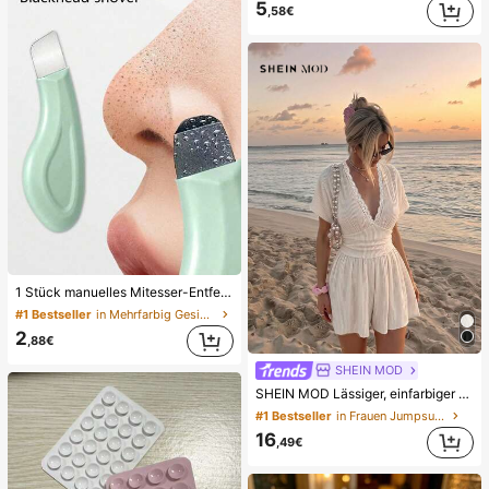
5
,58€
1 Stück manuelles Mitesser-Entfernungswerkzeug, Tiefenreinigung der Poren Hautschaber, Porenreinigung Meister, Akne-Extraktor, Mitesser-Entfernung, Gesichtsreinigungswerkzeug, Beauty-Pflege-Werkzeug, nicht-elektrische Hautpflegebürste mit strukturierter Oberfläche, Porenreinigung Zubehör, Geschenk für Frauen
#1 Bestseller
in Mehrfarbig Gesichtsreinigungswerkzeuge
2
,88€
SHEIN MOD
SHEIN MOD Lässiger, einfarbiger Sommer-Jumpsuit für Damen, perfekt für den Schulstart, auch als Sommer-Pyjamahose geeignet.
#1 Bestseller
in Frauen Jumpsuits
16
,49€