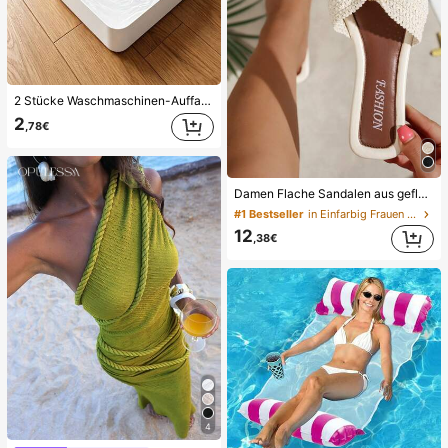
2 Stücke Waschmaschinen-Auffangwanne Tropfschale, wasserdichte Bodenschutzmatte für Waschraum, Anti-Überlauf Anti-Leckage Schale, langanhaltend Waschmaschinen-Zubehör, Reinigungsmittel für Waschbereich & Hausorganisation
2
,78€
Damen Flache Sandalen aus geflochtenem Stroh mit Schleife und Metalldekor, bequemer minimalistischer Stil für Urlaub, Strand, Zuhause, tägliche Nutzung, weiße geflochtene offene Zehen Pantoffeln, Boho Chic
#1 Bestseller
in Einfarbig Frauen Flache Sandalen
12
,38€
4