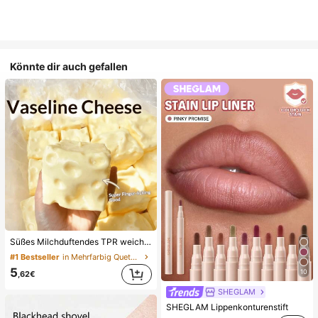
Könnte dir auch gefallen
Süßes Milchduftendes TPR weiches quetschbares Dumpling-förmiges Stressabbau-Spielzeug, 5cm niedliches lustiges Quetsch-Stressabbau-Ornament, modisches praktisches Geschenk, geeignet für Geburtstag, Ostern, Halloween, Weihnachten und verschiedene Partygeschenke, stimmungsaufhellend
#1 Bestseller
in Mehrfarbig Quetschspielzeug für Teenager
5
10
,62€
SHEGLAM
SHEGLAM Lippenkonturenstift