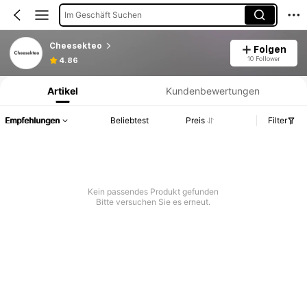
Im Geschäft Suchen
Cheesekteo
Folgen
Produktinformation: Preisangabe, Verkaufs- und Lagerbestandsdetails.
10 Follower
4.86
Artikel
Kundenbewertungen
Empfehlungen
Beliebtest
Preis
Filter
Kein passendes Produkt gefunden
Bitte versuchen Sie es erneut.