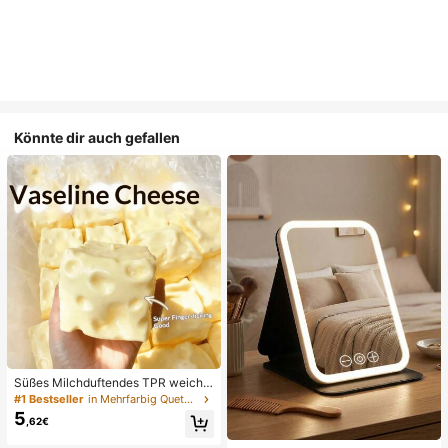
Könnte dir auch gefallen
Süßes Milchduftendes TPR weiche
s quetschbares Dumpling-förmiges
#1 Bestseller
in Mehrfarbig Quetschspielzeug für Teenager
Stressabbau-Spielzeug, 5cm niedli
5
,62€
ches lustiges Quetsch-Stressabbau
-Ornament, modisches praktisches