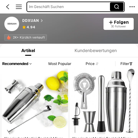
Im Geschäft Suchen
DDXUAN
Folgen
30 Follower
4.94
Produktinformation: Preisangabe, Verkaufs- und Lagerbestandsdetails.
2K+ Kürzlich verkauft
Artikel
Kundenbewertungen
Recommended
Most Popular
Price
Filter