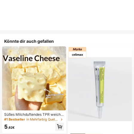
Könnte dir auch gefallen
Süßes Milchduftendes TPR weiche
s quetschbares Dumpling-förmiges
#1 Bestseller
in Mehrfarbig Quetschspielzeug für Teenager
Stressabbau-Spielzeug, 5cm niedli
5
ches lustiges Quetsch-Stressabbau
,62€
-Ornament, modisches praktisches