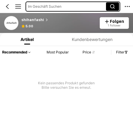
Im Geschäft Suchen
shihanfashi
Folgen
Produktinformation: Preisangabe, Verkaufs- und Lagerbestandsdetails.
1 Follower
5.00
Artikel
Kundenbewertungen
Recommended
Most Popular
Price
Filter
Kein passendes Produkt gefunden
Bitte versuchen Sie es erneut.