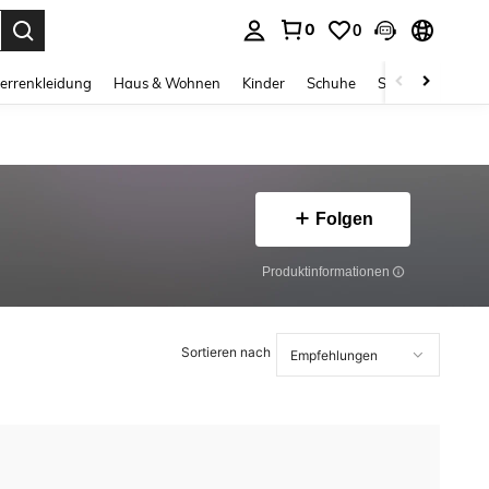
0
0
ess Enter to select.
errenkleidung
Haus & Wohnen
Kinder
Schuhe
Schmuck & Acces
Folgen
Produktinformationen
Sortieren nach