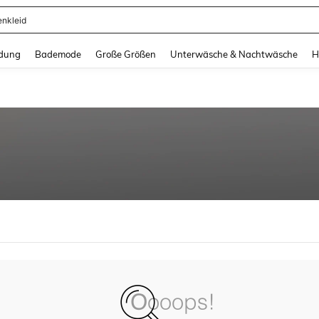
enkleid
and down arrow keys to navigate search Zuletzt gesucht and Suche und Finde. Pr
dung
Bademode
Große Größen
Unterwäsche & Nachtwäsche
H