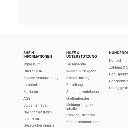
SHEIN-
HILFE &
KUNDENDI
INFORMATIONEN
UNTERSTÜTZUNG
Kontakt
Impressum
Versand-Info
Zahlung & S
Über SHEIN
Widerruf/Rückgabe
Bonuspunkt
Soziale Verantwortung
Rückerstattung
Geschenkka
Lieferkette
Bestellung
Häufig gest
Karrieren
Sendungsverfolgung
AGB
Größenberater
Meldung illegaler
Studentenrabatt
Inhalte
Nachrichtenstudio
Ranking-Richtlinie
SHEIN VIP
​Produktinformationen
Gesetz über digitale