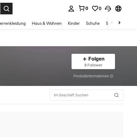
0
0
ess Enter to select.
errenkleidung
Haus & Wohnen
Kinder
Schuhe
Schmuck & Acces
Folgen
8 Follower
Produktinformationen