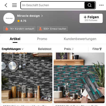
Im Geschäft Suchen
Miracle design
Folgen
203 Follower
4.75
Produktinformation: Preisangabe, Verkaufs- und Lagerbestandsdetails.
1K+ Kürzlich verkauft
500+ Erneut kaufen
Artikel
Promo
Kundenbewertungen
Empfehlungen
Beliebtest
Preis
Filter