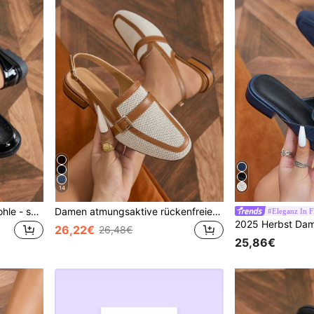
14
Damen Loafer mit dicker Sohle - schwarze Slip-On Schuhe mit runder Zehenpartie und Metallschnalle, lässige Mode, geeignet für Arbeitsanlässe
Damen atmungsaktive rückenfreie Mules Flats, Kontrastfarbenes Design mit geschlossener Zehenpartie und niedrigem Absatz, beige Leinenschuhe für Frühling/Sommer
#Eleganz In 
26,22€
26,48€
25,86€