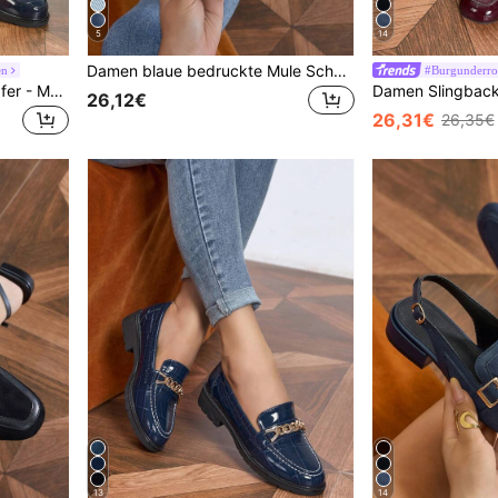
5
14
Damen blaue bedruckte Mule Schuhe - Rundkopf Slip-On Flats mit Metallschnallen Dekor, geschlossene Zehenform, geeignet für Büro und Strand Anlässe
en
#Burgunderro
Damen Herbst/Frühling Loafer - Marineblau dicke Sohle Slip-On, runde Zehenpartie Metall Schnalle, lässige Mode
26,12€
26,31€
26,35€
13
14