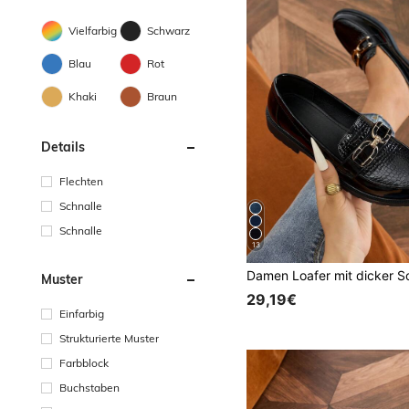
Vielfarbig
Schwarz
Blau
Rot
Khaki
Braun
Details
Flechten
Schnalle
Schnalle
13
Muster
29,19€
Einfarbig
Strukturierte Muster
Farbblock
Buchstaben