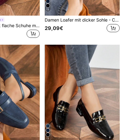
13
Damen Loafer mit dicker Sohle - College-Stil Slip-On Herbstschuhe, runde Zehenpartie mit Metallschnalle, lässige Mode
t
Damen Slingback flache Schuhe mit runder Zehenpartie, Schleife und Fersenriemen, niedriger Blockabsatz, bequem, weinrote Mule-Schuhe für Pendeln, Party, Urlaub, Loafers
29,09€
13