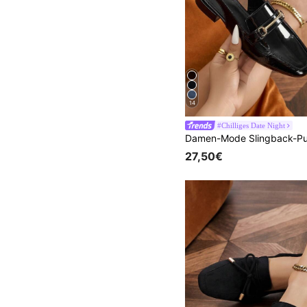
14
#Chilliges Date Night
27,50€