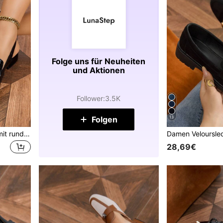
Folge uns für Neuheiten
und Aktionen
Follower
:
3.5K
Folgen
13
Damen Slingback Schuhe mit runder Zehenpartie, Schleife und Fersenriemen, flache Schuhe mit niedrigem Blockabsatz, bequeme schwarze Mule Schuhe für Pendeln, Party, Urlaub, Loafers
28,69€