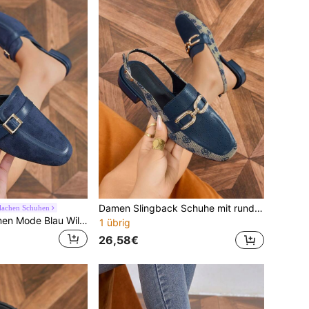
Damen Slingback Schuhe mit runder Zehenpartie, Metall Schnalle und Fersenriemen, flache Schuhe, niedriger Blockabsatz, bequeme Farbblock Mule Schuhe für Pendeln, Ballettschuhe, Party
Flachen Schuhen
2025 Herbst Damen Mode Blau Wildleder Mule Schuhe, bequeme runde Zehenform geschlossene Zehe Slip-On Flache Sandalen
1 übrig
26,58€