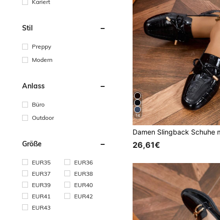
Kariert
Stil
Preppy
Modern
Anlass
Büro
14
Outdoor
Größe
26,61€
EUR35
EUR36
EUR37
EUR38
EUR39
EUR40
EUR41
EUR42
EUR43