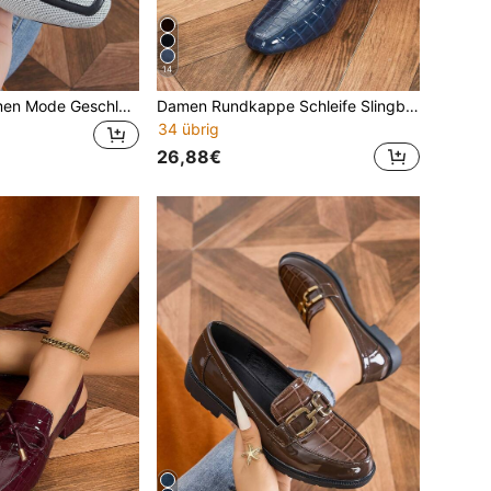
14
2025 Herbst Damen Mode Geschlossene Zehe Slide Sandalen, Niedrige Absatz Farbblock Mules, Frühling/Sommer Segeltuch Schuhe Apricot, Loafer
Damen Rundkappe Schleife Slingback Flache Schuhe, niedriger Blockabsatz, bequeme marineblaue rückenfreie Pumps für Pendeln, Feiertage und Urlaub, Loafer
34 übrig
26,88€