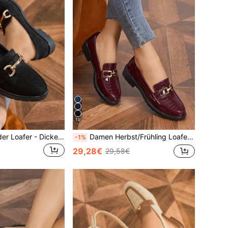
13
Damen Veloursleder Loafer - Dicke Sohle Slip-On, Rundkappe mit Metallschnalle, Lässig & Modisch, Geeignet für die Arbeit
Damen Herbst/Frühling Loafer - Burgunder Dicksohle Slip-On, runde Zehenpartie mit Metallschnalle, lässige Mode
-1%
29,28€
29,58€