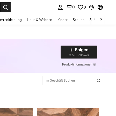
0
0
ess Enter to select.
errenkleidung
Haus & Wohnen
Kinder
Schuhe
Schmuck & Acces
Folgen
3.5K Follower
Produktinformationen