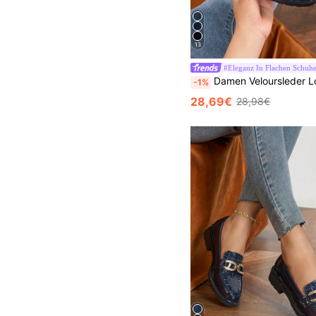
13
#Eleganz In Flachen Schuh
Damen Veloursleder Loafer - Slip-On Schuhe mit dicken Sohlen, geeignet für Lässig Outf
-1%
28,69€
28,98€