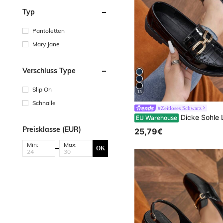
Typ
Pantoletten
Mary Jane
Verschluss Type
Slip On
13
Schnalle
#Zeitloses Schwarz
Dicke Sohle Loafer - Damen Schwarz Slip-On, runde Zehenpartie mit Metallschnalle, geei
EU Warehouse
Preisklasse (EUR)
25,79€
Min:
Max:
OK