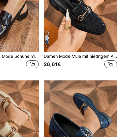
5
Damen Slingback Mode Schuhe mit runder Zehenpartie, Schleife und Fersenriemen, flache Schuhe mit niedrigem Blockabsatz, bequeme schwarze Pumps mit offenem Rücken für Pendeln, Party, Feiertage, Urlaub
Damen Mode Mule mit niedrigem Absatz, bequeme Slip-On-Schuhe mit runder geschlossener Zehenpartie, schwarze flache Schuhe, Loafer
26,61€