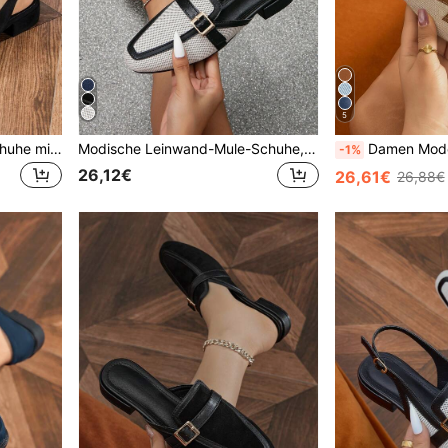
5
Damen Slingback Mode Schuhe mit runder Zehenpartie, Schleife, Fersenriemen, flach, niedriger Blockabsatz, bequeme Wildleder Pumps ohne Rücken für Pendeln, Treffen, Party, Feiertage, Urlaub
Modische Leinwand-Mule-Schuhe, bequeme runde Zehenpartie mit Schnalle, Damen-Flachschuhe
Damen Mode Flacher Absatz Leinen Mule Schuhe, Bequeme Runde Zehenfor
-1%
26,12€
26,61€
26,88€