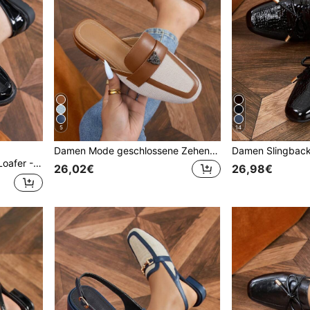
5
14
Damen Mode geschlossene Zehen Mule Flats, Kontrastfarbiges Design mit niedrigem Absatz, Leinen Schuhe für Frühling & Herbst
gnet für Arbeit und Lässig, zeigt modischen Charme
26,02€
26,98€