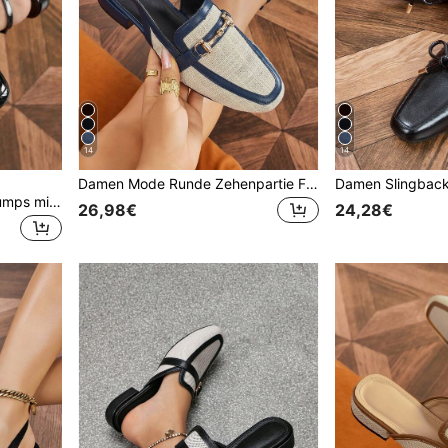
14
14
Damen Mode Runde Zehenpartie Farbblock Slingback Flache Schuhe Mit Niedrigem Blockabsatz, Loafer, Bequeme Metall Schnalle Rückenlose Schuhe Für Den Arbeitsweg
Damen-Mode Slingback-Pumps mit runder Zehenpartie, Metallschnalle, Fersenriemen, flachem Design und niedrigem Blockabsatz, bequem, schwarz, offene Ferse, für Pendeln, Partys, Feiertage und Urlaub
26,98€
24,28€