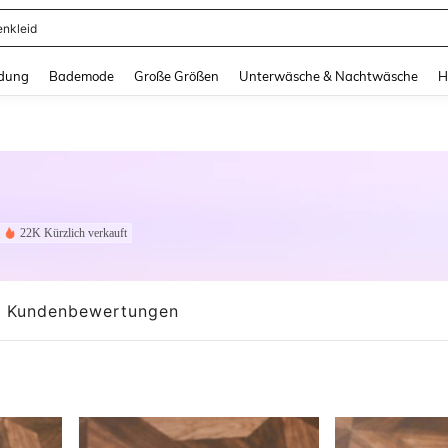
ertops
and down arrow keys to navigate search Zuletzt gesucht and Suche und Finde. Pr
dung
Bademode
Große Größen
Unterwäsche & Nachtwäsche
H
22K Kürzlich verkauft
Kundenbewertungen