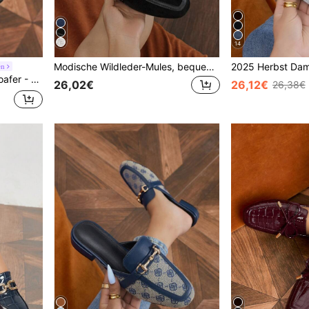
14
Modische Wildleder-Mules, bequeme flache Damen-Pantoletten mit runder Zehenpartie, Schnallenriemen und offener Ferse
en
its, marineblauer Herbststil
26,02€
26,12€
26,38€