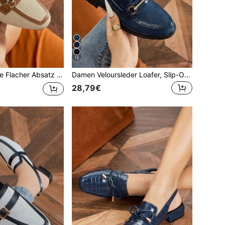
13
m Geschlossene Zehenform Slip-On Rückenfreie Loafer, Aprikose Flache Schuhe, Muttertags Geschenk
Damen Veloursleder Loafer, Slip-On Stil, Design mit dicker Sohle, geeignet für Herbst, College Stil (Navy Blau), Flache Schuhe
28,79€