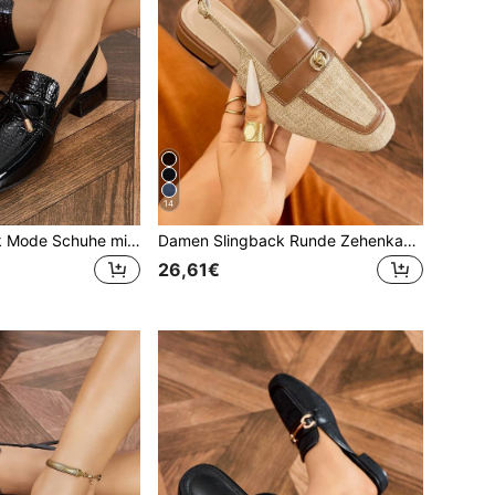
14
Damen Slingback Mode Schuhe mit runder Zehenpartie, Schleife, Fersenriemen, flacher Sohle, niedrigem Blockabsatz, bequem, schwarz, offener Rücken, Pumps für Pendeln, Urlaub, Loafers
Damen Slingback Runde Zehenkappe Farbblock Leinen Rückengurt Flache Loafer, Bequeme Blockabsatz Slip-On Schuhe für Pendeln, Party, Urlaub
26,61€