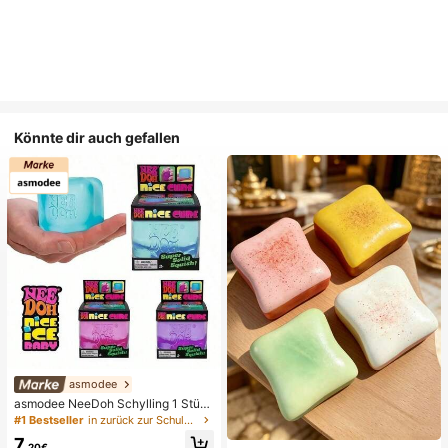
Könnte dir auch gefallen
asmodee
asmodee NeeDoh Schylling 1 Stüc
k zufälliges Squishy-Spielzeug Str
#1 Bestseller
in zurück zur Schule Zappelspielzeug für Kinder
esswürfel, langsam zurückfedernde
7
r weicher sensorischer Quetschball,
,20€