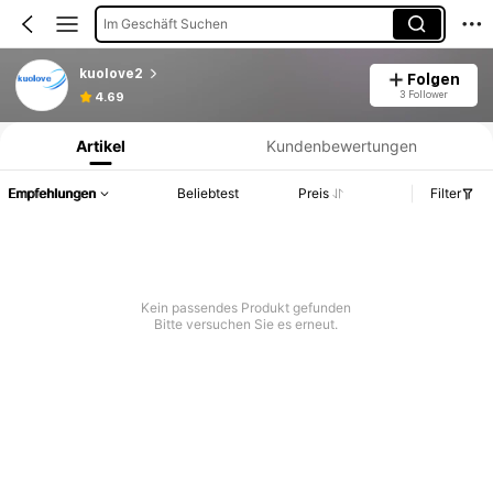
Im Geschäft Suchen
kuolove2
Folgen
Produktinformation: Preisangabe, Verkaufs- und Lagerbestandsdetails.
3 Follower
4.69
Artikel
Kundenbewertungen
Empfehlungen
Beliebtest
Preis
Filter
Kein passendes Produkt gefunden
Bitte versuchen Sie es erneut.