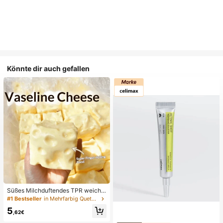
Könnte dir auch gefallen
Süßes Milchduftendes TPR weiche
s quetschbares Dumpling-förmiges
#1 Bestseller
in Mehrfarbig Quetschspielzeug für Teenager
Stressabbau-Spielzeug, 5cm niedli
5
ches lustiges Quetsch-Stressabbau
,62€
-Ornament, modisches praktisches