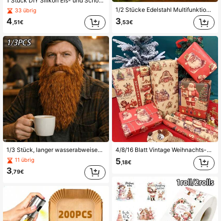
1 Stück DIY Silikon Eis- und Schokoladenform - Eis-am-Stiel-Tablett und Eiswürfelform für Hausgemachte Desserts, perfekt für Partys
1/2 Stücke Edelstahl Multifunktions-Gemüseschäler und Flaschenöffner - Kraftsparendes und praktisches Küchenwerkzeug, geeignet für verschiedene Gemüse- und Obstschälermesser
33 übrig
4
3
,51€
,53€
1/3 Stück, langer wasserabweisender künstlicher Bart, natürlich aussehend, perfekte Passform, mehrere Farben, ideal für Halloween, Weihnachten, Maskenball, Bartmaske, Themenpartys, Cosplay
4/8/16 Blatt Vintage Weihnachts-Geschenkpapier, mit Weihnachtsmann- und Schneemann-Mustern, klassisches Feiertags-Geschenkpapier, Winterwunderland-Thema, geeignet für Weihnachtsgeschenke und Dekorationen, nostalgischer Stil, perfekt zum Versenden und Empfangen von Geschenken
5
11 übrig
,18€
3
,79€