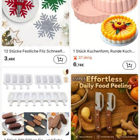
12 Stücke Festliche Filz Schneeflocken Besteckhalter - Polyester Nicht-Gewebe, Nur Handwäsche, ideal für Feiertags-Tischdekoration, Weihnachtsdekoration (6/12 Stücke)
1 Stück Kuchenform, Runde Kuchenform, Antihaft Silikon Kuchenbackform, Backform Für Hochzeit Geburtstagsfeier Und Alltagsbacken. Multifunktional & Haushalts Kuchenform, Diy Backwerkzeug, Küchenutensilien Und Küchenhelfer
3
37 übrig
,48€
6
,74€