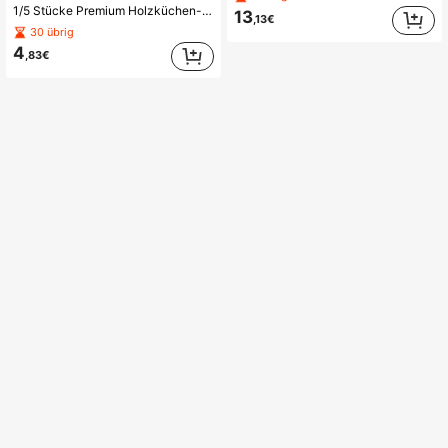
1/5 Stücke Premium Holzküchen-Utensilien Set - ergonomische Griffe, natürliche Holzlöffel, Rührstab, Kelle und Wok Spatel für antihaftbeschichtete Pfannen, hitzebeständig, leicht zu reinigen und langanhaltend Küchenessen
13
,13€
30 übrig
4
,83€