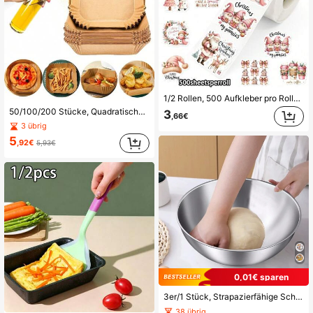
1/2 Rollen, 500 Aufkleber pro Rolle, Frohe Weihnachten selbstklebende Cartoon Weihnachtsbaum Schneemann Weihnachtsmann Mütze Feiertagsdekoration Etiketten Aufkleber
50/100/200 Stücke, Quadratische Einweg-Liner für Heißluftfritteusen (6,3 Zoll/8 Zoll), Papiereinsatz für Heißluftfritteusen, Papierkorb-Schalen, Backbleche, Heißluftfritteusen-Zubehör, Backwerkzeuge, Küchenutensilien, Küchenzubehör
3
,66€
3 übrig
5
,92€
5,93€
0,01€ sparen
3er/1 Stück, Strapazierfähige Schüsseln Aus Edelstahl Für Mühelose Küchen Vorbereitung Und Aufbewahrung, Küchenschüsseln Mit Messmarken Zum Salat, Backen, Rühren - Schwarze, Langlebige Und Tief Runde Schüssel-set
38 übrig