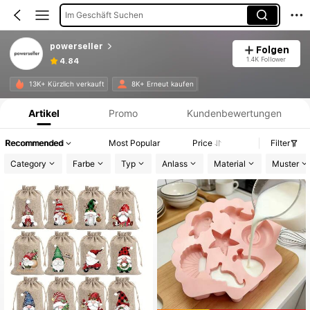
Im Geschäft Suchen
powerseller
Folgen
1.4K Follower
4.84
Produktinformation: Preisangabe, Verkaufs- und Lagerbestandsdetails.
13K+ Kürzlich verkauft
8K+ Erneut kaufen
Artikel
Promo
Kundenbewertungen
Recommended
Most Popular
Price
Filter
Category
Farbe
Typ
Anlass
Material
Muster