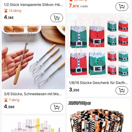
1/2 Stück transparente Silikon-Hähnchen-Rollen-Spatel, hitzebeständiges Küchenwerkzeug, Pizza-Pfannkuchen-Antihaft-Pfannen-Spatel, geeignet als Backschaber, Bratpfannen-Spatel für Zuhause
7
,87€
7,88€
13 übrig
4
,18€
1/8/16 Stücke Geschenk für Sie/Ihn Weihnachtstüten mit Griffen, Laser-Papiertüten im Design von Weihnachtself-Anzug, rote und grüne Weihnachtstüten, verwendet für Weihnachtsparty-Geschenke und Feiertags-Geschenkverpackung.
3
,35€
3/6 Stücke, Schneebesen mit Massivholzgriff, Küche Mini Edelstahl Eierbeater, Milch Whipper Draht Schneebesen zum Mischen, Schlagen oder Rühren
7 übrig
4
,56€