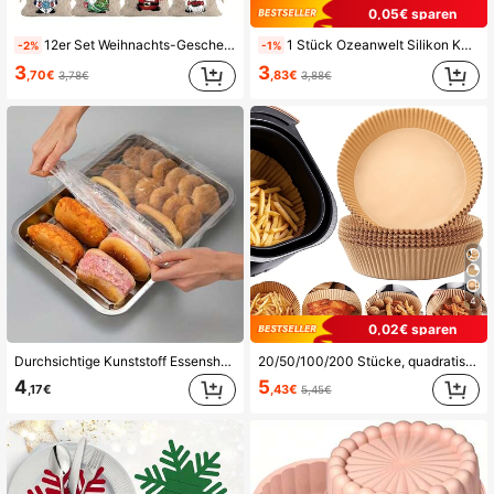
0,05€ sparen
12er Set Weihnachts-Geschenktüten aus Jute | Weihnachtsmann Leinen-Ziehbeutel Set, geeignet für Feiertags-Partygeschenke und Schmuckaufbewahrung - perfekt für Weihnachts- und Neujahrs-Partybedarf (3/6/12er Set)
1 Stück Ozeanwelt Silikon Kuchen Backform, Eiswürfel Schokolade Süßigkeiten Form, hitzebeständig bis 220°C
-2%
-1%
3
3
,70€
,83€
3,78€
3,88€
4
0,02€ sparen
Durchsichtige Kunststoff Essenshaube für Tabletts: Geeignet für A+B Größe Tabletts mit Abmessungen unter 70cm/27.6in
20/50/100/200 Stücke, quadratische Einweg-Heißluftfritteusen-Auskleidungen (6,3 Zoll/8 Zoll), Papier-Heißluftfritteusen-Auskleidungs-Töpfe, Papier-Korb-Schüsseln, Backbleche, Ofenzubehör, Backwerkzeuge, Küchenhelfer, Küchenzubehör
4
5
,17€
,43€
5,45€