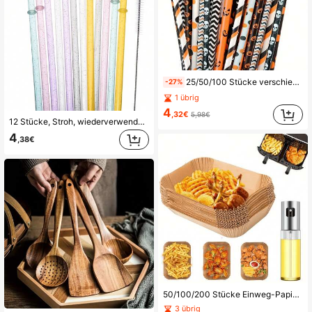
25/50/100 Stücke verschiedene gemischte Farben Halloween-Serie Einweg-Papierstrohhalme Halloween-Farbe Totenkopf Party Dessert Gebäck Dekoration Getränkestrohhalme
-27%
1 übrig
4
,32€
5,98€
12 Stücke, Stroh, wiederverwendbare klare Plastik Glitzer Strohhalme, 31,5/23 cm extra lange Becher Strohhalme für Becher, 3,8 Liter Wasserflaschen, Strohhalm mit Reinigungsbürste, Party Zubehör, Küche, Weihnachtsgeschenk
4
,38€
50/100/200 Stücke Einweg-Papier-Heißluftfritteusen-Auskleidungen, rechteckige 8,6" X 5,5" Backpapier-Auskleidungen für Doppelkorb-Heißluftfritteusen, passend für 2-5 Quart Heißluftfritteusen, ungebleicht, geeignet zum Frittieren, Rösten, Toasten und anderen Kochmethoden, Heißluftfritteusen-Zubehör
3 übrig