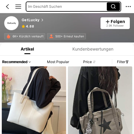
Im Geschäft Suchen
GetLucky
Folgen
2.9K Follower
4.88
Produktinformation: Preisangabe, Verkaufs- und Lagerbestandsdetails.
6K+ Kürzlich verkauft
500+ Erneut kaufen
Artikel
Kundenbewertungen
Recommended
Most Popular
Price
Filter