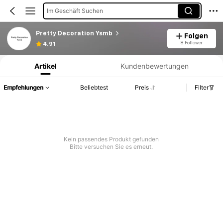
Im Geschäft Suchen
Pretty Decoration Ysmb
Folgen
Produktinformation: Preisangabe, Verkaufs- und Lagerbestandsdetails.
8 Follower
4.91
Artikel
Kundenbewertungen
Empfehlungen
Beliebtest
Preis
Filter
Kein passendes Produkt gefunden
Bitte versuchen Sie es erneut.