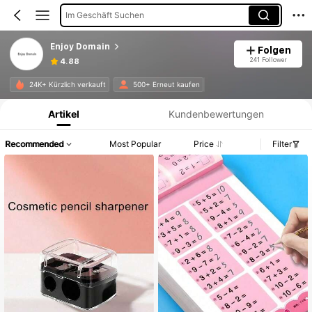
Im Geschäft Suchen
Enjoy Domain
Folgen
241 Follower
4.88
Produktinformation: Preisangabe, Verkaufs- und Lagerbestandsdetails.
24K+ Kürzlich verkauft
500+ Erneut kaufen
Artikel
Kundenbewertungen
Recommended
Most Popular
Price
Filter