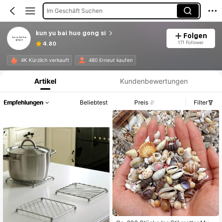
Im Geschäft Suchen
kun yu bai huo gong si
Folgen
171 Follower
4.80
Produktinformation: Preisangabe, Verkaufs- und Lagerbestandsdetails.
4K Kürzlich verkauft
480 Erneut kaufen
Artikel
Kundenbewertungen
Empfehlungen
Beliebtest
Preis
Filter