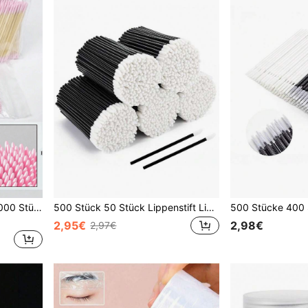
100/200/300/500/2000/5000 Stücke/20 Stücke doppelseitige Nagellack-Applikator-Sticks, kleine doppelseitige Augenbrauen-Make-up-Applikator-Werkzeuge, ca. 100 Stücke/Packung (Verpackungsoptionen 1/2/3/5 Packungen), multifunktional
500 Stück 50 Stück Lippenstift Lippenstift-Applikator Lipgloss-Stift Fussel-freier Make-up-Applikator Beauty-Tool, Einweg
2,95€
2,98€
2,97€