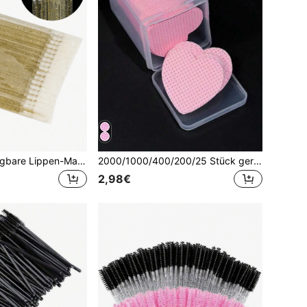
100/50 Stück tragbare Lippen-Make-up-Pinsel, multifunktionale Beauty-Reinigungswerkzeuge für Wimpern, Augenbrauen, Lipgloss, Lidschatten und Mascara
2000/1000/400/200/25 Stück geruchlose Nagelreinigungstücher professionelle fusselfreie Nagellackentferner-Pads, UV-Gel-Reinigungstücher, Nagelpflege-Reinigungswerkzeuge (herzförmig)
2,98€