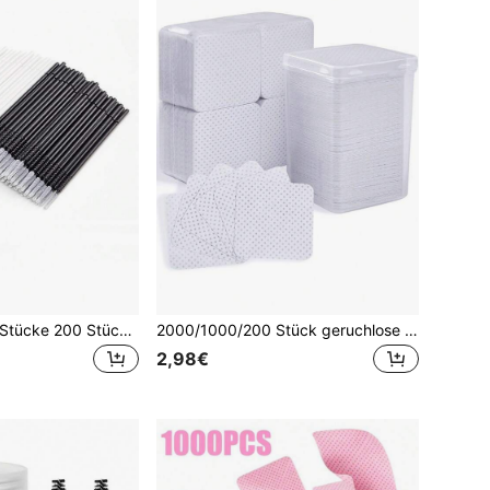
500 Stücke 400 Stücke 200 Stücke 100 Stücke 10 Stücke Schwarz & Weiß Lange Haar Mikro-Bürstenköpfe und Mikro-Etikettenstäbe, geeignet für Wimpernverlängerungen, Make-up und Körperpflege
2000/1000/200 Stück geruchlose Nagelreinigungstücher - professionelle fusselfreie Nagellackentferner-Pads, UV-Gel-Reinigungstücher, Nagelpflege-Reinigungswerkzeuge (Weiß)
2,98€