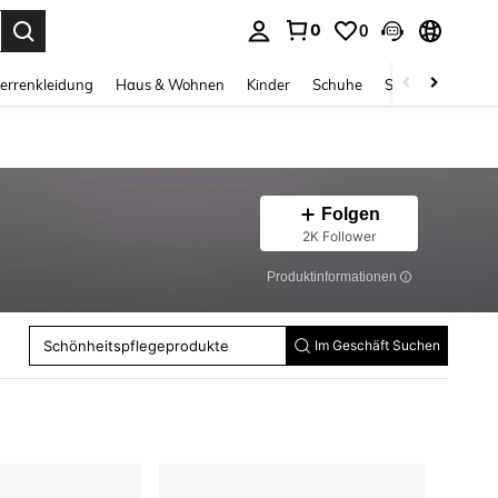
0
0
ess Enter to select.
errenkleidung
Haus & Wohnen
Kinder
Schuhe
Schmuck & Acces
Folgen
2K Follower
Produktinformationen
Lippenpinsel
Wimpern Zubehör
Augenpinsel
Schönheitspflegeprodukte
Im Geschäft Suchen