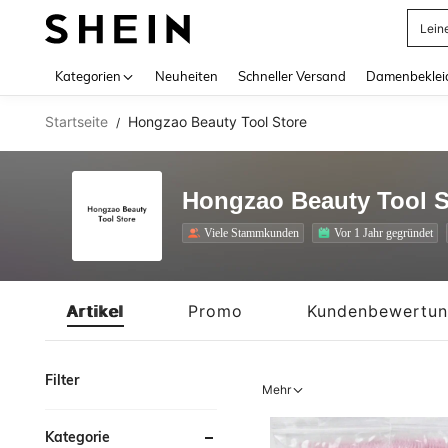
Somm
Use up 
Kategorien
Neuheiten
Schneller Versand
Damenbeklei
Startseite
Hongzao Beauty Tool Store
/
Hongzao Beauty Tool S
Viele Stammkunden
Vor 1 Jahr gegründet
Artikel
Promo
Kundenbewertu
Filter
Mehr
Kategorie