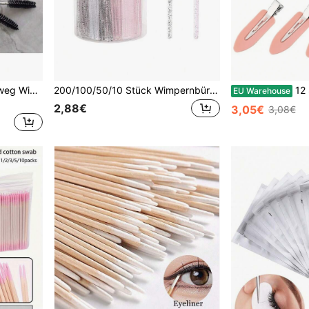
200/100/50/10 Stücke Einweg Wimpernbürste Augenbrauenkamm Make-up Werkzeug Set, Kristallgriff Mini Beauty Werkzeuge für Wimpernverlängerung und Augenbrauenformung
200/100/50/10 Stück Wimpernbürsten, Mascara-Bürsten (mit Aufbewahrungsbox), biegsame Augenbrauenbürsten, Wimpernverlängerungsbürsten, Augenbrauenbürsten, Rizinusöl-Bürsten (Kristallrosa + Kristallschwarz)
12 Stück/8 Stück/6 Stück/2 Stück Schwarze, Weiße 
EU Warehouse
2,88€
3,05€
3,08€