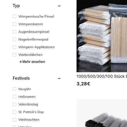
Typ
Wimperntusche Pinsel
Wimpernkamm
Augenbrauenpinsel
Nagelentfernerpad
Wimpern-Applikatoren
Wattestäbchen
Mehr ansehen
Festivals
3,28€
Neujahr
Halloween
Valentinstag
St. Patrick's Day
Weihnachten