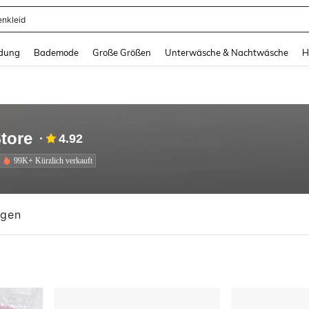
ertops
and down arrow keys to navigate search Zuletzt gesucht and Suche und Finde. Pr
dung
Bademode
Große Größen
Unterwäsche & Nachtwäsche
H
tore
4.92
99K+ Kürzlich verkauft
ngen