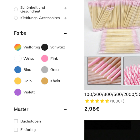
Schönheit und
Gesundheit
Kleidungs-Accessoires
Farbe
Vielfarbig
Schwarz
Weiss
Pink
Blau
Grau
Gelb
Khaki
Violett
(1000+)
2,98€
Muster
Buchstaben
Einfarbig