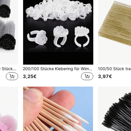
500 Stücke/100 Stücke/50 Stücke/10 Stücke schwarze Wimpern-Mascara-Bürstenköpfe, geeignet für Augenbrauen-Mascara-Verlängerung, schwarz, Augenbrauenbürste, Lidschattenbürste, Spiralbürste, Spiralbürste
200/100 Stücke Klebering für Wimpernverlängerungen, Wimpernkleber Ringe in Herzform, Wimpernkleber Halter für Volumen Fächerwimpern
3,25€
3,97€