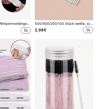
erial, kein Ausfallen, geeignet für Wimpernverlängerung, Make-up und Hautpflege
500/400/200/100 Stück weiße, schwarze, rosa und lila biegsame Mikrobürsten, Mikrobürsten-Applikatoren, Wimpernverlängerungs-Klebstoff-Reinigungsbürsten, Wimpernbürsten, Augenbrauenbürsten, Lidschattenbürsten, Spoolie-Bürsten, Wimpernbürsten
2,98€