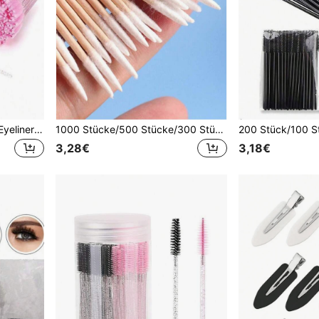
1000/500/100/200/50/10 Eyeliner Stifte, Kristall Augenbrauenbürste, Augenbrauenbürste, geeignet für Augenbrauen, Wimpernverlängerung, Augenbrauenkosmetik (Rosa), Kosmetikzubehör, Kosmetikwerkzeuge, Frauengeschenke, Weihnachtsgeschenke
1000 Stücke/500 Stücke/300 Stücke/100 Stücke ultrafeine spitze Reinigungs-Zahnstocher-Stäbchen, mikrofeine Reinigungsstäbchen, Eyeliner-Korrektur-Reinigungsstäbchen, Concealer-Reinigungsstäbchen, Nagelkunst-Detail-Reinigungsstäbchen, Augenbrauen-Präzisions-Reinigungsstäbchen, Lippenstift-Reinigungsstäbchen, Make-up-Entferner-spitze Reinigungsstäbchen, Präzisions-Reinigungsstäbchen, Reinigungsstäbchen für kleine Bereiche, geeignet für Ohr- und Nasenreinigung, Make-up und Körperpflege, Nageltrimmen, multifunktionales Schönheitswerkzeug
3,28€
3,18€