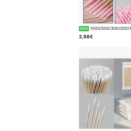
1000/500/300/200/100/10 rosa doppelseitige Präzisions-Mikro-Mal-Wattestäbchen mit Holzstielen, perfekt für Nagellackentferner und
NEW
2,98€