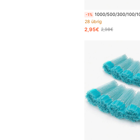
1000/500/300/100/10 Stücke tragbare Wattestäbchen, geeignet für Eyeliner, Nagel- und Nagelhautreinigung, kleine Kopfspitze, ex
-1%
28 übrig
2,95€
2,98€