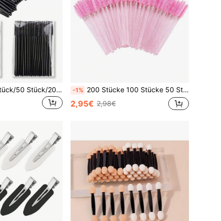
200 Stück/100 Stück/50 Stück/20 Stück/10 Stück Augenbrauenbürsten, Wimpernbürsten, Mascara-Bürsten, Wimpernverlängerungsbürsten, Augenbrauen-Make-up-Werkzeuge Zubehör, Lidschatten-Bürsten, Spiralbürsten
200 Stücke 100 Stücke 50 Stücke 10 Stücke Einweg Mascara Pinsel, Zwei Farben Augen Schwarz Pinsel, Wimpernverlängerungs Pinsel, Augenbrauen Pflege und Make-up Pinsel, 10 cm lang, Augenbrauen Pinsel, Lidschatten Pinsel, Pinsel, Werbegeschenke
-1%
2,95€
2,98€