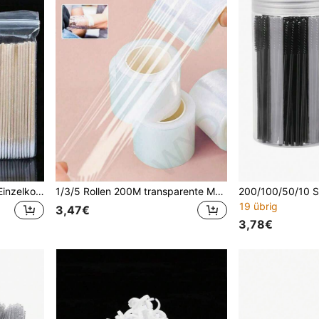
1000/500/300/100 Stück Einzelkopf-Reinigungsstäbchen, Präzisionsspitze mit Make-up-Papierstab, Augenbrauenstift, Eyeliner-Stift, Lippenstift-Stift, spitzer Reinigungsstab, Wimpernverlängerungs-Applikator
1/3/5 Rollen 200M transparente Make-up-Folie zum Umwickeln für Wimpernlifting, Augenbrauenlaminierung, Lippen- und Augenbrauentattoo, Kunststoffabdeckung, Wimpernverlängerung, Kleberentferner, Wimpern-Perm-Lifting-Folie
19 übrig
3,47€
3,78€