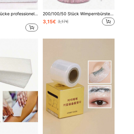
5/10/15/20/25 Stücke professionelle halbmondförmige Nagelfeilen 100/180er Körnung
200/100/50 Stück Wimpernbürsten & Augenbrauenbürsten (einige Spezifikationen mit Behälter), Wimpern-Wand Make-up-Pinsel, Wimpernverlängerung und Augenbrauenbürsten-Set (Rose Schwarz)
3,15€
3,17€