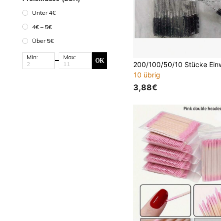
Unter 4€
4€ – 5€
Über 5€
Min:
Max:
OK
10 übrig
3,88€