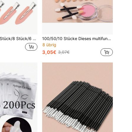
und Rosa einfache und modische nahtlose Pony Haarspangen für Frauen, geeignet für tägliches Gesichtwaschen, Make-up und Hautpflege, Haarstyling-Werkzeuge, Haraccessoires, Geschenke, Reisen, Geschenke für Frauen, Strumpfstopfer, Strumpfstopfer, Strumpfstopfer, Kopfschmuck
100/50/10 Stücke Dieses multifunktionale Make-up-Werkzeug ist ein Schwammkopf, ein Doppelkopf-Lidschattenpinsel und kann auch als Nagelkunst-Applikator verwendet werden
8 übrig
3,05€
3,07€