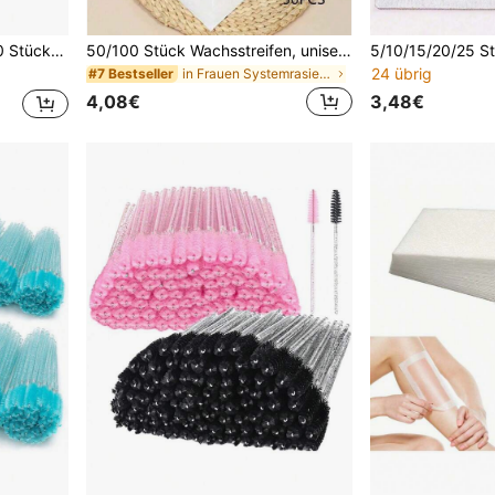
trem feiner Holzstab, superfein, für Mund
50/100 Stück Wachsstreifen, unisex Ganzkörper-Wachsing Einweg-Salonnutzung Wachsentfernungsstreifen (Wachs und Applikatorstab nicht enthalten) Haarentfernungswachsstreifen Wachsset Rasierer für Frauen Körperhaarentfernung
24 übrig
in Frauen Systemrasierer
#7 Bestseller
4,08€
3,48€