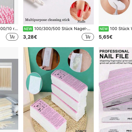
 Make-up-Konturierung, Einweg-Schönheitspinsel
100/300/500 Stück Nagel-Watte-Stäbchen Reinigungshilfen, aus Holz, für Nageldetail-Korrektur und Nagelentfernung, Nagelzubehör, Nagelwerkzeuge, Nagelkunst-Werkzeuge, Schulanfang Saison, Nägel, Nagelwerkzeuge (für Patch-Nägel)
100 Stück Wimpernverlängerung Augenpads, Hydrogel Mat
NEW
NEW
3,28€
5,65€