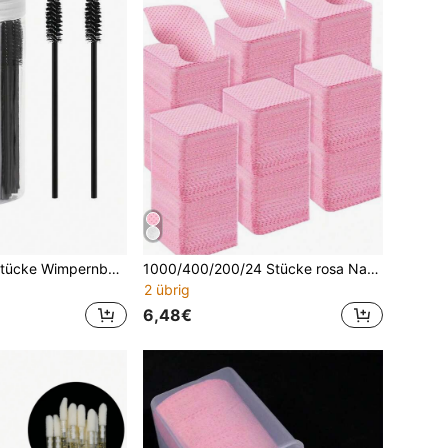
200/100/50/10 Stücke Wimpernbürsten, Mascara-Bürsten (mit Aufbewahrungsbox), biegsame Einweg-Augenbrauenbürsten, Wimpernverlängerungsbürsten, Augenbrauenbürsten, Rizinusöl-Bürsten (Schwarz)
1000/400/200/24 Stücke rosa Nagelreinigungstücher, rosa Vliesstoff quadratische Reinigungstücher, rosa Nagelkunst-Werkzeuge, quadratische rosa Gel-Nagellackentferner-Tücher, Reiniger, fusselfreie Nagellackentferner-Tücher Reinigungspapier
2 übrig
6,48€