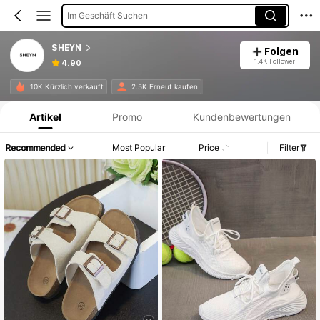
Im Geschäft Suchen
SHEYN
Folgen
1.4K Follower
4.90
Produktinformation: Preisangabe, Verkaufs- und Lagerbestandsdetails.
10K Kürzlich verkauft
2.5K Erneut kaufen
Artikel
Promo
Kundenbewertungen
Recommended
Most Popular
Price
Filter