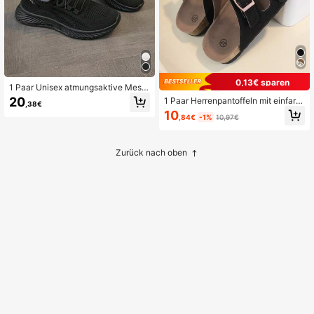
0,13€ sparen
1 Paar Unisex atmungsaktive Mesh
-Schnürschuhe für den Outdoor-Sp
20
1 Paar Herrenpantoffeln mit einfarbi
,38€
ort, geeignet für den Sommer
gem, weichem Kork-PU-Material u
10
,84€
-1%
10,97€
nd rutschfester Rundkappe, geeign
et für den Sommer
Zurück nach oben