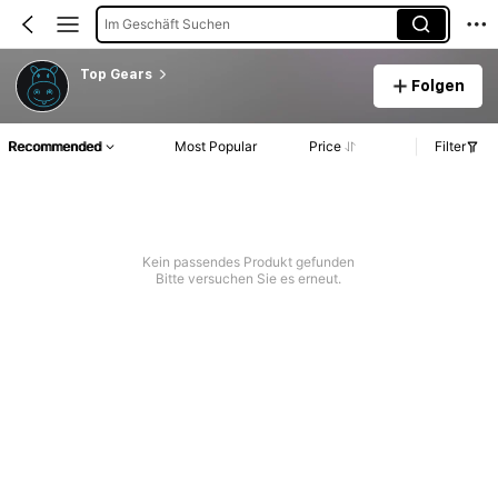
Im Geschäft Suchen
Top Gears
Folgen
Recommended
Most Popular
Price
Filter
Kein passendes Produkt gefunden
Bitte versuchen Sie es erneut.