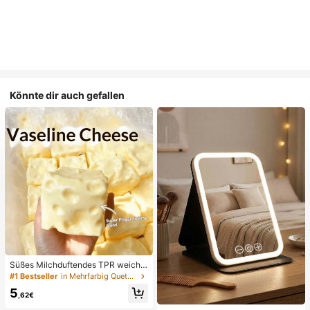
Könnte dir auch gefallen
Süßes Milchduftendes TPR weiche
s quetschbares Dumpling-förmiges
#1 Bestseller
in Mehrfarbig Quetschspielzeug für Teenager
Stressabbau-Spielzeug, 5cm niedli
5
ches lustiges Quetsch-Stressabbau
,62€
-Ornament, modisches praktisches