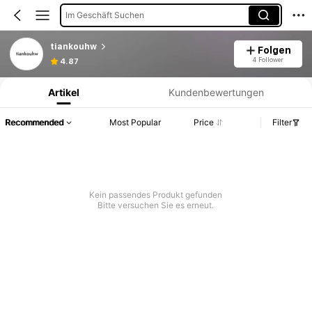
Im Geschäft Suchen
tiankouhw
Folgen
Produktinformation: Preisangabe, Verkaufs- und Lagerbestandsdetails.
4 Follower
4.87
Artikel
Kundenbewertungen
Recommended
Most Popular
Price
Filter
Kein passendes Produkt gefunden
Bitte versuchen Sie es erneut.