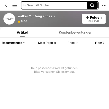
Im Geschäft Suchen
Walker Yunfeng shoes
Folgen
Produktinformation: Preisangabe, Verkaufs- und Lagerbestandsdetails.
3 Follower
5.00
Artikel
Kundenbewertungen
Recommended
Most Popular
Price
Filter
Kein passendes Produkt gefunden
Bitte versuchen Sie es erneut.