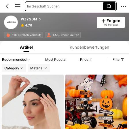
Im Geschäft Suchen
WZYSDM
Folgen
106 Follower
4.78
Produktinformation: Preisangabe, Verkaufs- und Lagerbestandsdetails.
11K Kürzlich verkauft
1.5K Erneut kaufen
Artikel
Kundenbewertungen
Recommended
Most Popular
Price
Filter
Category
Material