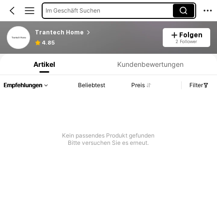
Im Geschäft Suchen
Trantech Home
Folgen
Produktinformation: Preisangabe, Verkaufs- und Lagerbestandsdetails.
2 Follower
4.85
Artikel
Kundenbewertungen
Empfehlungen
Beliebtest
Preis
Filter
Kein passendes Produkt gefunden
Bitte versuchen Sie es erneut.