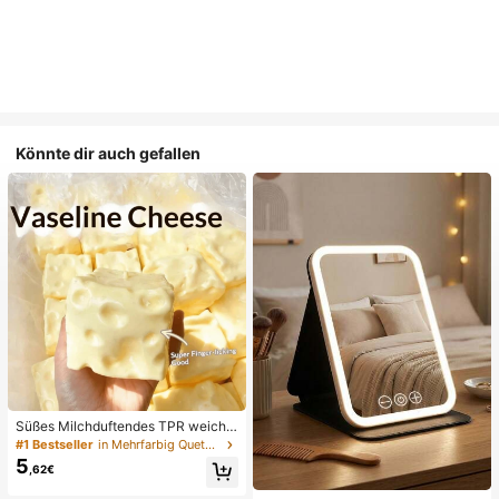
Könnte dir auch gefallen
Süßes Milchduftendes TPR weiche
s quetschbares Dumpling-förmiges
#1 Bestseller
in Mehrfarbig Quetschspielzeug für Teenager
Stressabbau-Spielzeug, 5cm niedli
5
,62€
ches lustiges Quetsch-Stressabbau
-Ornament, modisches praktisches