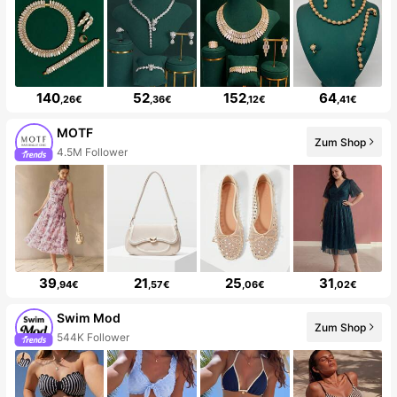
140
52
152
64
,26€
,36€
,12€
,41€
MOTF
Zum Shop
4.5M Follower
39
21
25
31
,94€
,57€
,06€
,02€
Swim Mod
Zum Shop
544K Follower