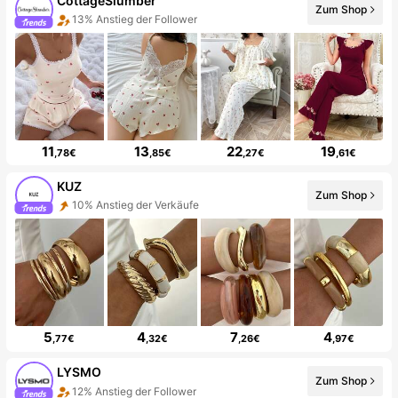
CottageSlumber
Zum Shop
13% Anstieg der Follower
11
13
22
19
,78€
,85€
,27€
,61€
KUZ
Zum Shop
10% Anstieg der Verkäufe
5
4
7
4
,77€
,32€
,26€
,97€
LYSMO
Zum Shop
12% Anstieg der Follower