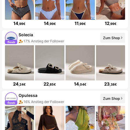
14
14
11
12
,99€
,99€
,99€
,99€
Solecia
Zum Shop
17% Anstieg der Follower
24
22
14
23
,24€
,85€
,04€
,38€
Opulessa
Zum Shop
16% Anstieg der Follower