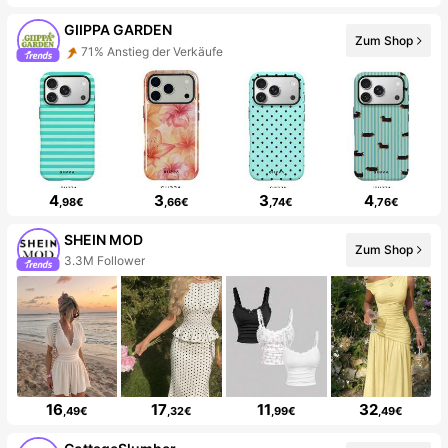
GIIPPA GARDEN
Zum Shop
71% Anstieg der Verkäufe
4
3
3
4
,98€
,66€
,74€
,76€
SHEIN MOD
Zum Shop
3.3M Follower
16
17
11
32
,49€
,32€
,99€
,49€