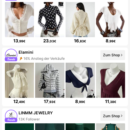
13
23
16
8
,99€
,03€
,83€
,99€
Elamini
Zum Shop
16% Anstieg der Verkäufe
12
17
8
11
,49€
,93€
,99€
,38€
LINMM JEWELRY
Zum Shop
13K Follower