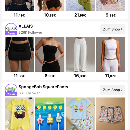
11
10
21
9
,49€
,88€
,99€
,99€
XLLAIS
Zum Shop
326K Follower
11
8
16
11
,38€
,90€
,33€
,87€
SpongeBob SquarePants
Zum Shop
66K Follower