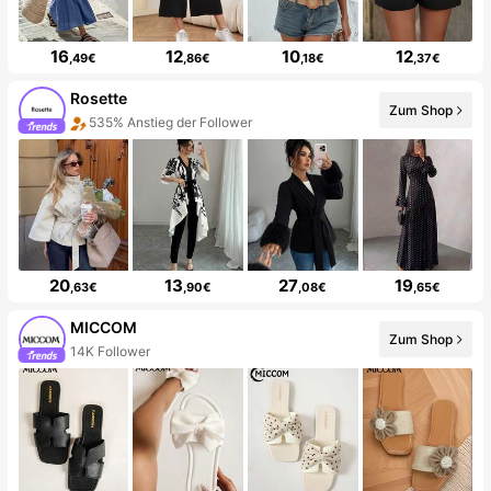
16
12
10
12
,49€
,86€
,18€
,37€
Rosette
Zum Shop
535% Anstieg der Follower
20
13
27
19
,63€
,90€
,08€
,65€
MICCOM
Zum Shop
14K Follower