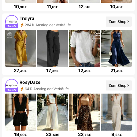
10
11
12
10
,90€
,61€
,51€
,46€
Trelyra
Zum Shop
284% Anstieg der Verkäufe
27
17
12
21
,49€
,32€
,49€
,49€
RosyDaze
Zum Shop
64% Anstieg der Verkäufe
19
23
22
9
,99€
,49€
,76€
,25€