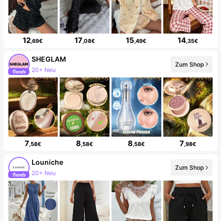
12
17
15
14
,69€
,08€
,49€
,35€
SHEGLAM
Zum Shop
20+ Neu
7
8
8
7
,58€
,58€
,58€
,98€
Louniche
Zum Shop
20+ Neu