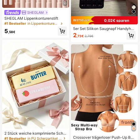
10
SHEGLAM
SHEGLAM Lippenkonturenstift
0,02€ sparen
#1 Bestseller
in Lippenkonturenstift
5er Set Silikon Saugnapf Handyhüll
5
,58€
e Halter, Saugnapf Handy Ständer,
2
,73€
2,75€
Klebender Handyhalter, Klebender
Handy Ständer (Vor der Verwendun
g bitte die Oberfläche sorgfältig rein
igen, um sicherzustellen, dass sie s
auber und flach ist. 30 Minuten nac
h dem Anbringen warten, bevor Sie
es benutzen), Must Have
2 Stück weiche komprimierte Scha
Crossover trägerloser Push-Up BH,
umstoff-Spielzeuge mit Butter- und
#1 Bestseller
in PU Scherzartikel und Scherzartikel für Teenager