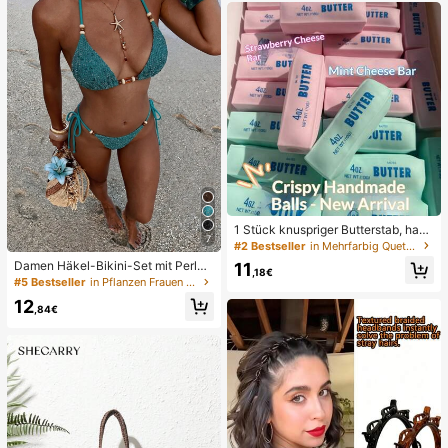
1 Stück knuspriger Butterstab, hand
7
gemachter Stressabbau-Ball mit Sp
#2 Bestseller
in Mehrfarbig Quetschspielzeug für Teenager
rachsteuerung, realistisches Leben
Damen Häkel-Bikini-Set mit Perle
11
smittel-Spielzeug, Quetsch- und En
,18€
n, Neckholder, rückenfrei, sexy, 2-t
#5 Bestseller
in Pflanzen Frauen Bikini-Sets
tlastungsspielzeug, ASMR-Spielze
eiliger Badeanzug im Boho-Stil, ge
ug, Fidget-Spielzeug
12
eignet für Strand, Urlaub und Poolp
,84€
arty im Sommer, Resort-Wear