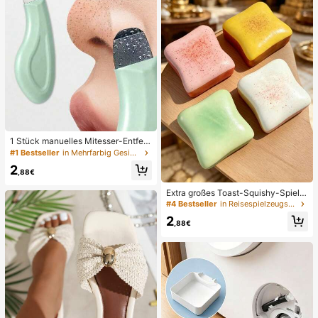
1 Stück manuelles Mitesser-Entfern
ungswerkzeug, Tiefenreinigung der
#1 Bestseller
in Mehrfarbig Gesichtsreinigungswerkzeuge
Poren Hautschaber, Porenreinigung
2
Meister, Akne-Extraktor, Mitesser-E
,88€
ntfernung, Gesichtsreinigungswerk
zeug, Beauty-Pflege-Werkzeug, ni
Extra großes Toast-Squishy-Spielz
cht-elektrische Hautpflegebürste m
eug, superweiches Buttertoast-Stre
#4 Bestseller
in Reisespielzeugset Quetschspielzeug für Teenager
it strukturierter Oberfläche, Porenre
ssabbau-Drückspielzeug, erhältlich
2
inigung Zubehör, Geschenk für Frau
in Rosa, Gelb, Weiß und Grün, Stres
,88€
en
sabbau-Squishy-Spielzeug -- perf
ekt für Geburtstags- und Feiertagsg
eschenke, tägliche kleine Überrasc
hungsgeschenke, Kawaii, stimmun
gsaufhellend