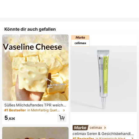
Könnte dir auch gefallen
Süßes Milchduftendes TPR weiche
s quetschbares Dumpling-förmiges
#1 Bestseller
in Mehrfarbig Quetschspielzeug für Teenager
Stressabbau-Spielzeug, 5cm niedli
5
ches lustiges Quetsch-Stressabbau
,62€
-Ornament, modisches praktisches
Geschenk, geeignet für Geburtstag,
celimax
Ostern, Halloween, Weihnachten un
celimax Seren & Gesichtsbehandlu
d verschiedene Partygeschenke, st
ng
#1 Bestseller
in Koreanisch Hautpflege