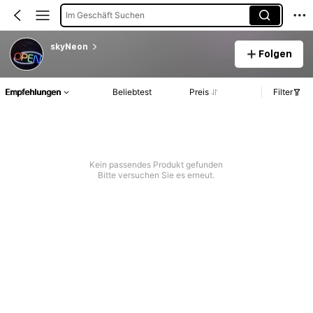
Im Geschäft Suchen
skyNeon
Folgen
Empfehlungen
Beliebtest
Preis
Filter
Kein passendes Produkt gefunden
Bitte versuchen Sie es erneut.