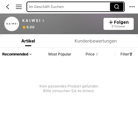
Im Geschäft Suchen
K A I W E I
Folgen
Produktinformation: Preisangabe, Verkaufs- und Lagerbestandsdetails.
6 Follower
5.00
Artikel
Kundenbewertungen
Recommended
Most Popular
Price
Filter
Kein passendes Produkt gefunden
Bitte versuchen Sie es erneut.