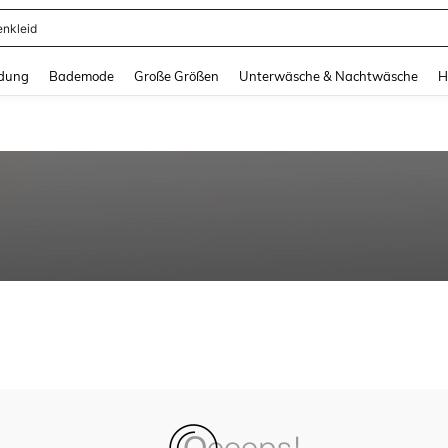
enkleid
and down arrow keys to navigate search Zuletzt gesucht and Suche und Finde. Pr
dung
Bademode
Große Größen
Unterwäsche & Nachtwäsche
H