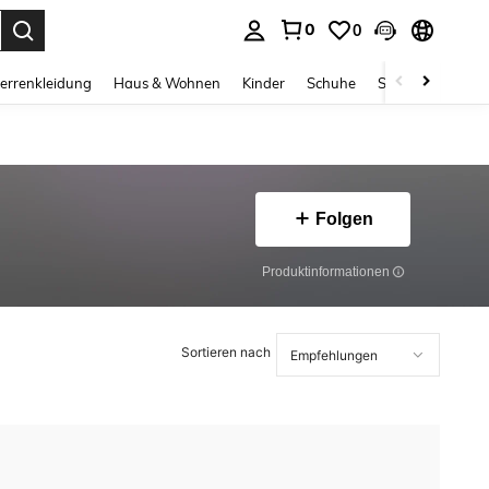
0
0
ess Enter to select.
errenkleidung
Haus & Wohnen
Kinder
Schuhe
Schmuck & Acces
Folgen
Produktinformationen
Sortieren nach