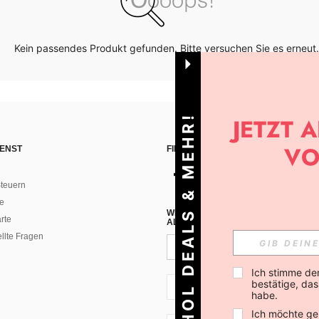
Kein passendes Produkt gefunden. Bitte versuchen Sie es erneut.
HOL DEALS & MEHR!
ENST
FINDE UNS AUF
teuern
e
WENN DU DICH FÜR UNSEREN NEW
rte
ALLEN ANDEREN ERFAHREN (DU KA
ellte Fragen
Ich stimme de
bestätige, dass
AT + 43
habe.
Ich möchte ge