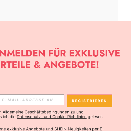
APP
SLETTER ANMELDEST, KANNST DU DIE NEUESTEN TRENDS VOR
NNST DICH JEDERZEIT ABMELDEN).
REGISTRIEREN
Abonnieren
n 
Allgemeine Geschäftsbedingungen
 zu und 
 ich die 
Datenschutz- und Cookie-Richtlinien
 gelesen 
Abonnieren
rne exklusive Angebote und SHEIN Neuigkeiten per E-