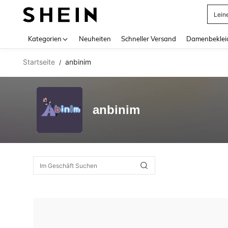
Lein
Use up 
Kategorien
Neuheiten
Schneller Versand
Damenbeklei
Startseite
anbinim
/
anbinim