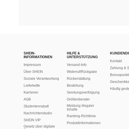
SHEIN-
HILFE &
KUNDENDI
INFORMATIONEN
UNTERSTÜTZUNG
Kontakt
Impressum
Versand-Info
Zahlung & S
Über SHEIN
Widerruf/Rückgabe
Bonuspunkt
Soziale Verantwortung
Rückerstattung
Geschenkka
Lieferkette
Bestellung
Häufig gest
Karrieren
Sendungsverfolgung
AGB
Größenberater
Meldung illegaler
Studentenrabatt
Inhalte
Nachrichtenstudio
Ranking-Richtlinie
SHEIN VIP
​Produktinformationen
Gesetz über digitale