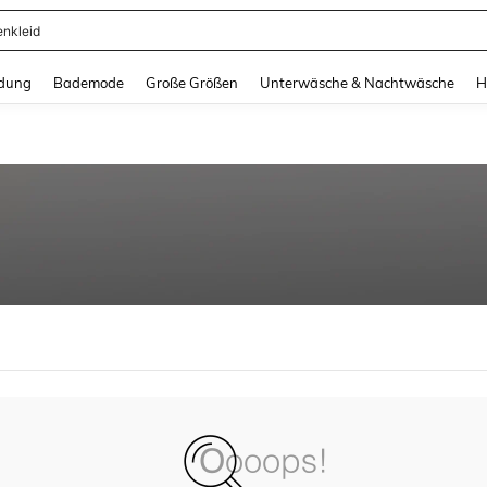
enkleid
and down arrow keys to navigate search Zuletzt gesucht and Suche und Finde. Pr
dung
Bademode
Große Größen
Unterwäsche & Nachtwäsche
H