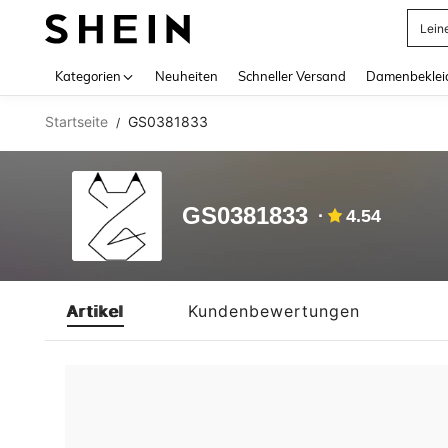
Lein
Use up 
Kategorien
Neuheiten
Schneller Versand
Damenbeklei
Startseite
GS0381833
/
GS0381833
4.54
Artikel
Kundenbewertungen