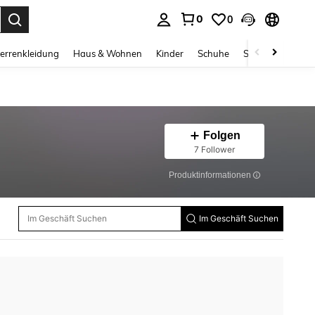
0
0
ess Enter to select.
errenkleidung
Haus & Wohnen
Kinder
Schuhe
Schmuck & Acces
Folgen
7 Follower
Produktinformationen
Im Geschäft Suchen