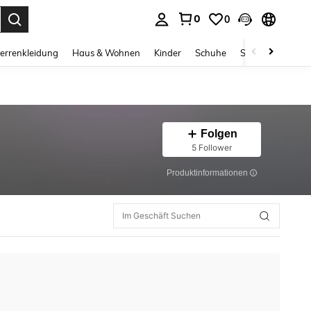
0
0
ess Enter to select.
errenkleidung
Haus & Wohnen
Kinder
Schuhe
Schmuck & Acces
Folgen
5 Follower
Produktinformationen