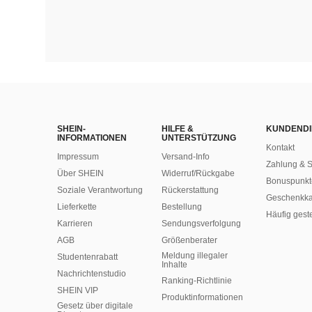
SHEIN-
HILFE &
KUNDENDI
INFORMATIONEN
UNTERSTÜTZUNG
Kontakt
Impressum
Versand-Info
Zahlung & S
Über SHEIN
Widerruf/Rückgabe
Bonuspunkt
Soziale Verantwortung
Rückerstattung
Geschenkka
Lieferkette
Bestellung
Häufig gest
Karrieren
Sendungsverfolgung
AGB
Größenberater
Meldung illegaler
Studentenrabatt
Inhalte
Nachrichtenstudio
Ranking-Richtlinie
SHEIN VIP
​Produktinformationen
Gesetz über digitale