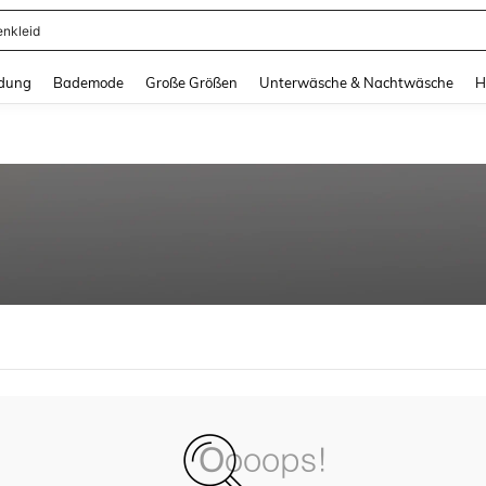
enkleid
and down arrow keys to navigate search Zuletzt gesucht and Suche und Finde. Pr
dung
Bademode
Große Größen
Unterwäsche & Nachtwäsche
H