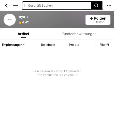
Im Geschäft Suchen
siyu
Folgen
Produktinformation: Preisangabe, Verkaufs- und Lagerbestandsdetails.
4 Follower
4.47
Artikel
Kundenbewertungen
Empfehlungen
Beliebtest
Preis
Filter
Kein passendes Produkt gefunden
Bitte versuchen Sie es erneut.