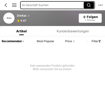
Im Geschäft Suchen
DinKai
Folgen
Produktinformation: Preisangabe, Verkaufs- und Lagerbestandsdetails.
2 Follower
4.87
Artikel
Kundenbewertungen
Recommended
Most Popular
Price
Filter
Kein passendes Produkt gefunden
Bitte versuchen Sie es erneut.