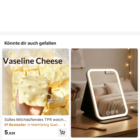
Könnte dir auch gefallen
Süßes Milchduftendes TPR weiche
s quetschbares Dumpling-förmiges
#1 Bestseller
in Mehrfarbig Quetschspielzeug für Teenager
Stressabbau-Spielzeug, 5cm niedli
5
ches lustiges Quetsch-Stressabbau
,62€
-Ornament, modisches praktisches