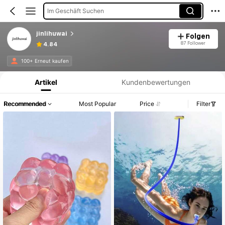
Im Geschäft Suchen
jinlihuwai
Folgen
87 Follower
4.84
Produktinformation: Preisangabe, Verkaufs- und Lagerbestandsdetails.
100+ Erneut kaufen
Artikel
Kundenbewertungen
Recommended
Most Popular
Price
Filter