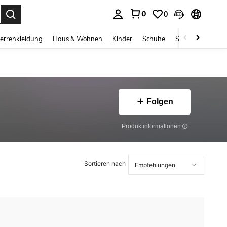
0
0
ess Enter to select.
errenkleidung
Haus & Wohnen
Kinder
Schuhe
Schmuck & Acces
Folgen
Produktinformationen
Sortieren nach