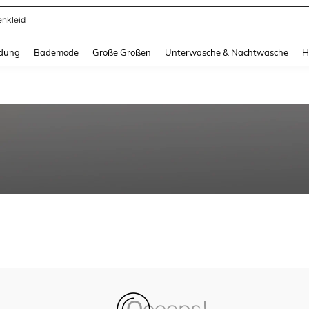
enkleid
and down arrow keys to navigate search Zuletzt gesucht and Suche und Finde. Pr
dung
Bademode
Große Größen
Unterwäsche & Nachtwäsche
H