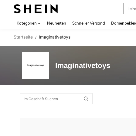
Lein
Use up 
Kategorien
Neuheiten
Schneller Versand
Damenbeklei
Startseite
Imaginativetoys
/
Imaginativetoys