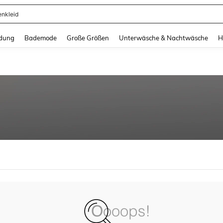
enkleid
and down arrow keys to navigate search Zuletzt gesucht and Suche und Finde. Pr
dung
Bademode
Große Größen
Unterwäsche & Nachtwäsche
H