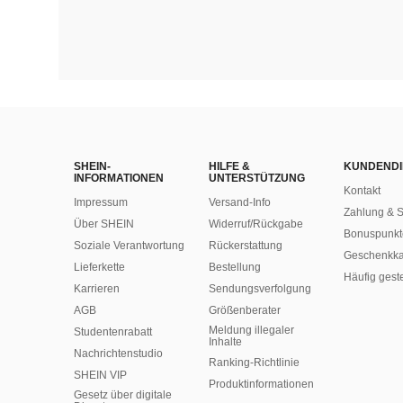
SHEIN-
HILFE &
KUNDENDI
INFORMATIONEN
UNTERSTÜTZUNG
Kontakt
Impressum
Versand-Info
Zahlung & S
Über SHEIN
Widerruf/Rückgabe
Bonuspunkt
Soziale Verantwortung
Rückerstattung
Geschenkka
Lieferkette
Bestellung
Häufig gest
Karrieren
Sendungsverfolgung
AGB
Größenberater
Meldung illegaler
Studentenrabatt
Inhalte
Nachrichtenstudio
Ranking-Richtlinie
SHEIN VIP
​Produktinformationen
Gesetz über digitale