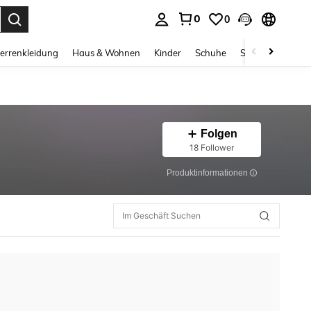
0
0
ess Enter to select.
errenkleidung
Haus & Wohnen
Kinder
Schuhe
Schmuck & Acces
Folgen
18 Follower
Produktinformationen