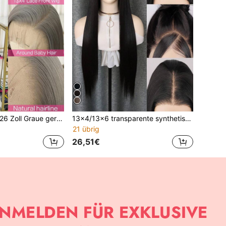
13x4 Lace Front 26 Zoll Graue gerade synthetische Perücke, Lace Front Haarlinie mit vorheriger Ausplückung, hitzeresistente Fasern, seidig glatte Perücke für Frauen, Cosplay, Partys, Alltagsgebrauch
13x4/13x6 transparente synthetische Lace Front Perücke, vorausgerupft, hochauflösende Lace Perücke, für Frauen
21 übrig
26,51€