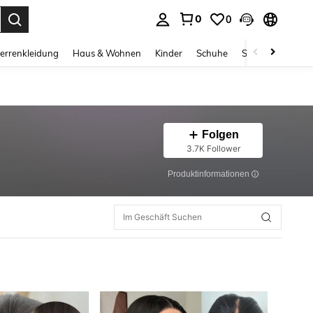
0
0
ess Enter to select.
errenkleidung
Haus & Wohnen
Kinder
Schuhe
Schmuck & Acces
Folgen
3.7K Follower
Produktinformationen