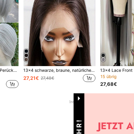
Kurze grau-schwarze Bob-Perücke aus synthetischem Spitzenfront-Material für Frauen & Männer Kostüm/Cosplay, hellgrau ohne Kleber 13x4 Spitzenfront-Perücke
13x4 schwarze, braune, natürliche, gerade synthetische Haare Lace Front Perücke, Haaransatz bereits ausgerupft ohne Kleber, hitzebeständige Fasern, weich & gerade für Damen
15 übrig
27,21€
27,48€
27,68€
1
Insgesamt 1 Seiten