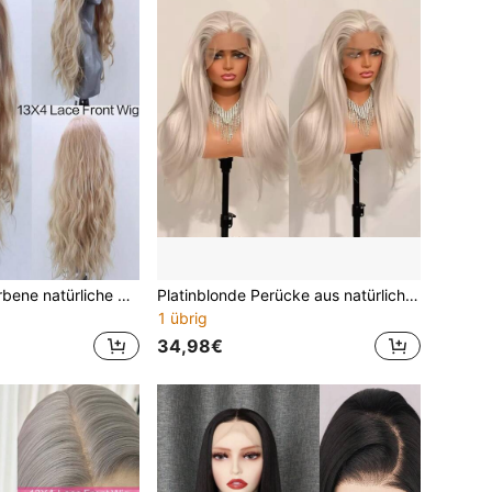
13"X4" Leinen farbene natürliche Wellen Synthetik-Haar Lace Front Perücke, Glueless Full Wig Set, hochwertige, hitzebeständige Faser für Frauen
Platinblonde Perücke aus natürlich gewelltem synthetischem Haar, Lace Front Perücke, lange lockige gefärbte weiß-blonde Lace Frontal Perücke für Frauen, Party
1 übrig
34,98€