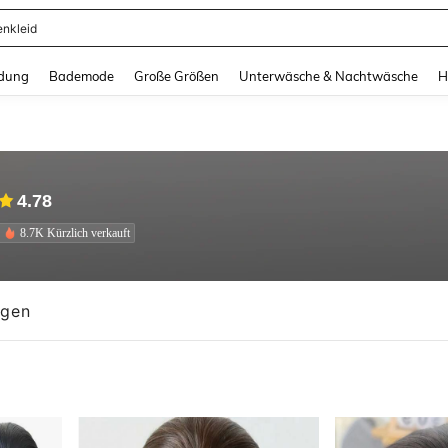
ertops
and down arrow keys to navigate search Zuletzt gesucht and Suche und Finde. Pr
dung
Bademode
Große Größen
Unterwäsche & Nachtwäsche
H
4.78
8.7K Kürzlich verkauft
ngen