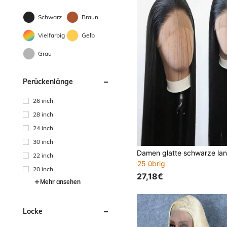
Schwarz
Braun
Vielfarbig
Gelb
Grau
Perückenlänge
26 inch
28 inch
24 inch
30 inch
22 inch
25 übrig
20 inch
27,18€
Mehr ansehen
Locke