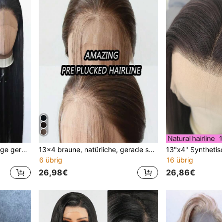
Damen glatte schwarze lange gerade synthetische Perücke - hitzebeständig, elastische Kappe
13x4 braune, natürliche, gerade synthetische Haar Lace Front Perücke, komplettes klebstofffreies Set, hitzebeständig, weiche gerade Faser für Frauen
6 übrig
16 übrig
26,98€
26,86€