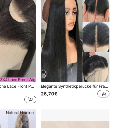
13"x4" Synthetische Lace Front Perücke im Freestyle, hitzebeständige Faser, 24 Zoll, schwarz, für den täglichen Gebrauch
Elegante Synthetikperücke für Frauen, gerade, 13x4 Lace Front mit Rosennetz, klebefrei, hitzebeständige Faser, transparenter Spitzenrand, hochtemperaturbeständige Faser, 150% Dichte, mehrere gerade Frisuren
26,70€