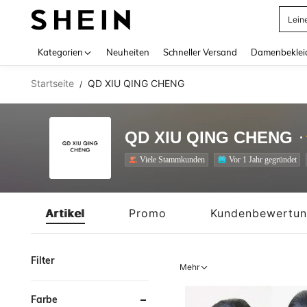
Somm
Use up 
Kategorien
Neuheiten
Schneller Versand
Damenbeklei
Startseite
QD XIU QING CHENG
/
QD XIU QING CHENG
Viele Stammkunden
Vor 1 Jahr gegründet
Artikel
Promo
Kundenbewertu
Filter
Mehr
Farbe