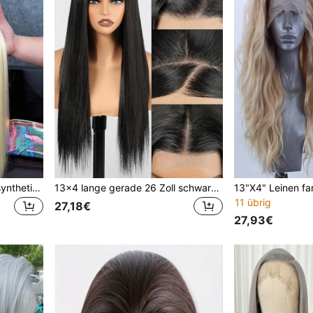
13*4 Lace Front Perücke, synthetisches glattes Haar, 613 Blond Lace Front Perücke, hitzebeständige Faser Lace Front Perücke
13x4 lange gerade 26 Zoll schwarze Spitzen-Frontperücke, synthetische Spitzen-Frontperücke mit vorgezupfter Haaransatzlinie, hitzefeste Faserhaar, seidig gerade Perücke für Frauen, Cosplay, Party, täglicher Gebrauch
11 übrig
27,18€
27,93€