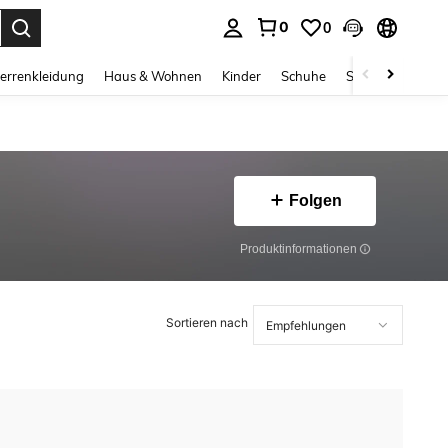
0
0
ess Enter to select.
errenkleidung
Haus & Wohnen
Kinder
Schuhe
Schmuck & Acces
Folgen
Produktinformationen
Sortieren nach