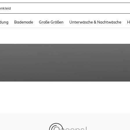
enkleid
and down arrow keys to navigate search Zuletzt gesucht and Suche und Finde. Pr
dung
Bademode
Große Größen
Unterwäsche & Nachtwäsche
H