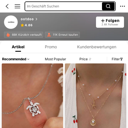
Im Geschäft Suchen
ootdoo
Folgen
2.4K Follower
4.86
Produktinformation: Preisangabe, Verkaufs- und Lagerbestandsdetails.
66K Kürzlich verkauft
11K Erneut kaufen
Artikel
Promo
Kundenbewertungen
Recommended
Most Popular
Price
Filter