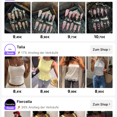
9
8
9
10
,45€
,90€
,73€
,70€
Talia
Zum Shop
17% Anstieg der Verkäufe
8
8
9
8
,41€
,49€
,99€
,90€
Fiercella
Zum Shop
36% Anstieg der Verkäufe