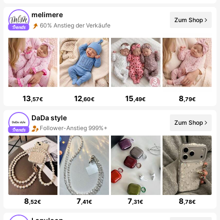
melimere
Zum Shop
60% Anstieg der Verkäufe
13
12
15
8
,57€
,60€
,49€
,79€
DaDa style
Zum Shop
Follower-Anstieg 999%+
8
7
7
8
,52€
,41€
,31€
,78€