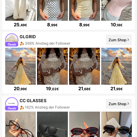
25
8
8
10
,49€
,99€
,99€
,18€
GLGRID
Zum Shop
369% Anstieg der Follower
20
19
21
21
,99€
,02€
,68€
,99€
CC GLASSES
Zum Shop
162% Anstieg der Follower