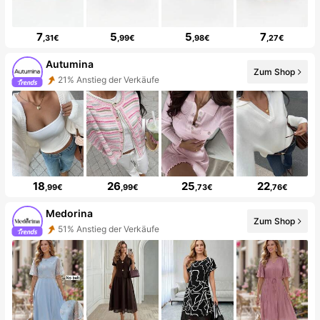
7
5
5
7
,31€
,99€
,98€
,27€
Autumina
Zum Shop
21% Anstieg der Verkäufe
18
26
25
22
,99€
,99€
,73€
,76€
Medorina
Zum Shop
51% Anstieg der Verkäufe