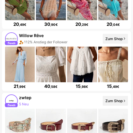
20
30
20
20
,49€
,90€
,29€
,04€
Willow Rêve
Zum Shop
112% Anstieg der Follower
21
40
15
15
,99€
,58€
,98€
,49€
zwtep
Zum Shop
5 Neu