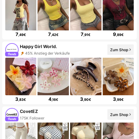
7
7
7
9
,49€
,42€
,91€
,89€
Happy Girl World.
Zum Shop
45% Anstieg der Verkäufe
3
4
3
3
,83€
,16€
,90€
,99€
CovetEZ
Zum Shop
175K Follower