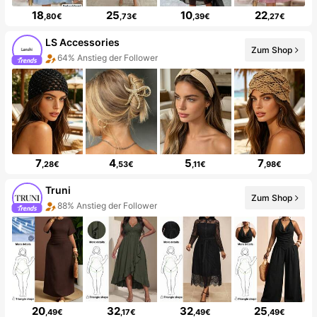
18
25
10
22
,80€
,73€
,39€
,27€
LS Accessories
Zum Shop
64% Anstieg der Follower
7
4
5
7
,28€
,53€
,11€
,98€
Truni
Zum Shop
88% Anstieg der Follower
20
32
32
25
,49€
,17€
,49€
,49€