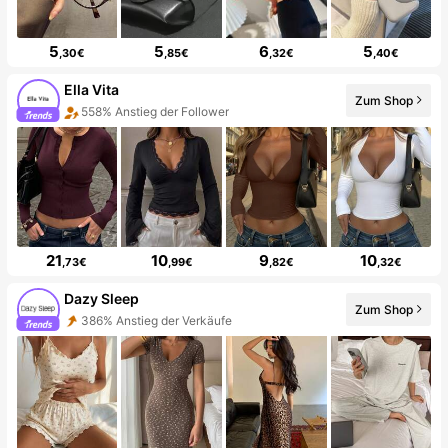
5
5
6
5
,30€
,85€
,32€
,40€
Ella Vita
Zum Shop
558% Anstieg der Follower
21
10
9
10
,73€
,99€
,82€
,32€
Dazy Sleep
Zum Shop
386% Anstieg der Verkäufe