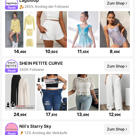
Laguloop
Zum Shop
265% Anstieg der Follower
14
10
11
8
,49€
,80€
,45€
,49€
SHEIN PETITE CURVE
Zum Shop
240K Follower
24
17
13
12
,99€
,81€
,49€
,99€
Nili's Starry Sky
Zum Shop
12% Anstieg der Verkäufe