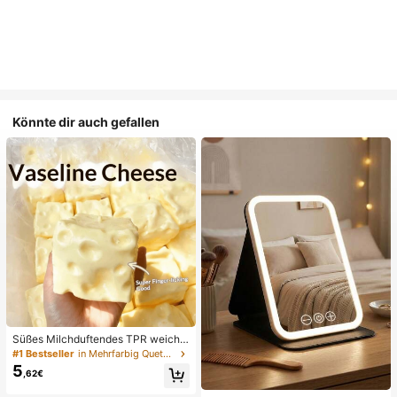
Könnte dir auch gefallen
Süßes Milchduftendes TPR weiche
s quetschbares Dumpling-förmiges
#1 Bestseller
in Mehrfarbig Quetschspielzeug für Teenager
Stressabbau-Spielzeug, 5cm niedli
5
,62€
ches lustiges Quetsch-Stressabbau
-Ornament, modisches praktisches