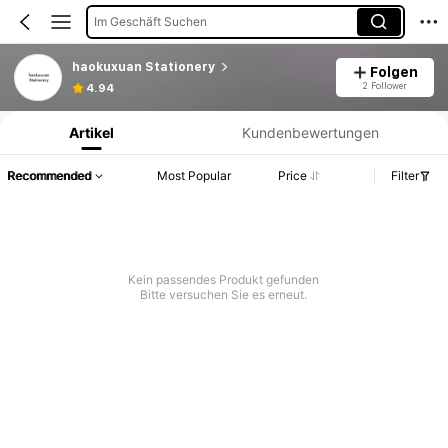
Im Geschäft Suchen
haokuxuan Stationery
Folgen
Produktinformation: Preisangabe, Verkaufs- und Lagerbestandsdetails.
2 Follower
4.94
Artikel
Kundenbewertungen
Recommended
Most Popular
Price
Filter
Kein passendes Produkt gefunden
Bitte versuchen Sie es erneut.